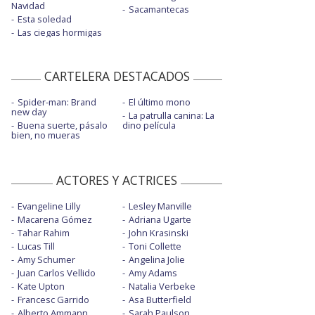
Navidad
Sacamantecas
Esta soledad
Las ciegas hormigas
CARTELERA DESTACADOS
Spider-man: Brand
El último mono
new day
La patrulla canina: La
Buena suerte, pásalo
dino película
bien, no mueras
ACTORES Y ACTRICES
Evangeline Lilly
Lesley Manville
Macarena Gómez
Adriana Ugarte
Tahar Rahim
John Krasinski
Lucas Till
Toni Collette
Amy Schumer
Angelina Jolie
Juan Carlos Vellido
Amy Adams
Kate Upton
Natalia Verbeke
Francesc Garrido
Asa Butterfield
Alberto Ammann
Sarah Paulson