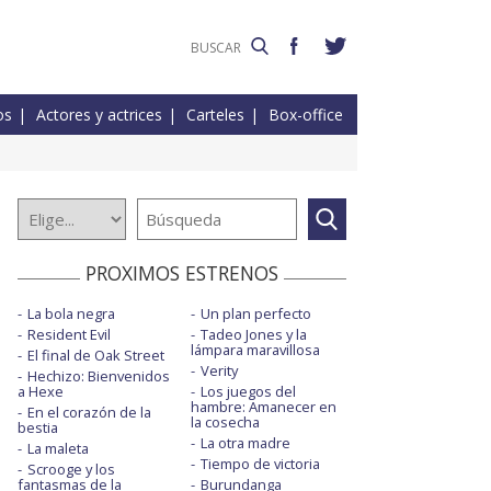
os
Actores y actrices
Carteles
Box-office
PROXIMOS ESTRENOS
La bola negra
Un plan perfecto
Resident Evil
Tadeo Jones y la
lámpara maravillosa
El final de Oak Street
Verity
Hechizo: Bienvenidos
a Hexe
Los juegos del
hambre: Amanecer en
En el corazón de la
la cosecha
bestia
La otra madre
La maleta
Tiempo de victoria
Scrooge y los
fantasmas de la
Burundanga