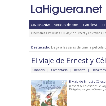
CINEMANÍA:
Noticias de cine
Cartelera
Pr
Cinemanía
> Películas >
El viaje de Ernest y Célestine
> F
Destacado:
Llega a las salas de cine la películ
El viaje de Ernest y Cé
Sinopsis
Comentario
Reparto
Ficha técn
El viaje de Ernest y Célest
(Ernest & Célestine: Le v
Dirigida por
Jean-Christop