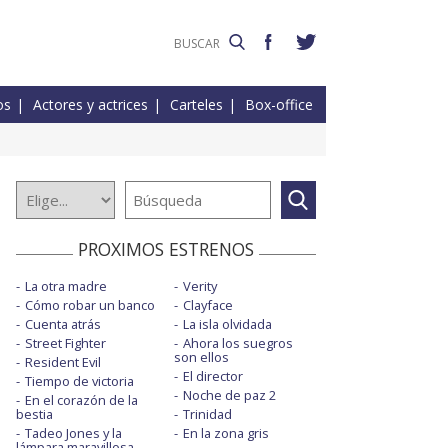
os
Actores y actrices
Carteles
Box-office
PROXIMOS ESTRENOS
La otra madre
Verity
Cómo robar un banco
Clayface
Cuenta atrás
La isla olvidada
Street Fighter
Ahora los suegros
son ellos
Resident Evil
El director
Tiempo de victoria
Noche de paz 2
En el corazón de la
bestia
Trinidad
Tadeo Jones y la
En la zona gris
lámpara maravillosa