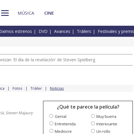
MÚSICA
CINE
óximos estrenos
DVD
Avances
Tráilers
Festivales y premi
izan 'El día de la revelación' de Steven Spielberg
ica
Fotos
Tráiler
Noticias
¿Qué te parece la película?
iá, Steven Majaury
Genial
Muy buena
Entretenida
Interesante
Mediocre
Un rollo