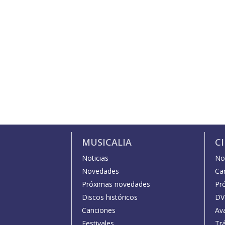
MUSICALIA
C
Noticias
Not
Novedades
Car
Próximas novedades
Pr
Discos históricos
DV
Canciones
Av
Festivales
Trá