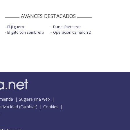
AVANCES DESTACADOS
El jilguero
Dune: Parte tres
El gato con sombrero
Operación Camarón 2
mienda
Sugiere una web
 privacidad
(
Cambiar
)
Cookies
S