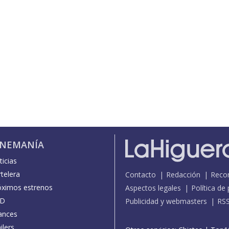
INEMANÍA
icias
telera
Contacto
Redacción
Reco
óximos estrenos
Aspectos legales
Política de
D
Publicidad y webmasters
RS
ances
ilers