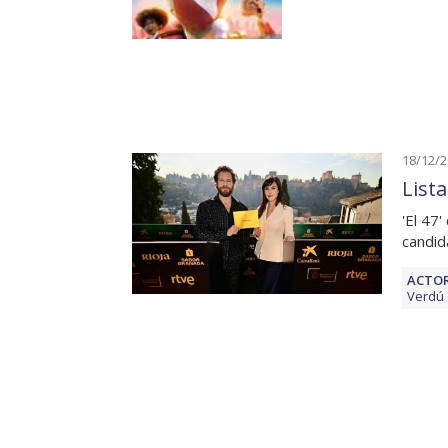
18/12/
List
'El 47
candid
ACTOR
Verdú