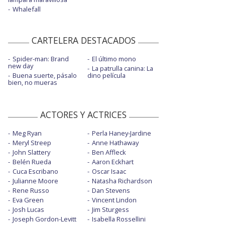
Whalefall
CARTELERA DESTACADOS
Spider-man: Brand
El último mono
new day
La patrulla canina: La
Buena suerte, pásalo
dino película
bien, no mueras
ACTORES Y ACTRICES
Meg Ryan
Perla Haney-Jardine
Meryl Streep
Anne Hathaway
John Slattery
Ben Affleck
Belén Rueda
Aaron Eckhart
Cuca Escribano
Oscar Isaac
Julianne Moore
Natasha Richardson
Rene Russo
Dan Stevens
Eva Green
Vincent Lindon
Josh Lucas
Jim Sturgess
Joseph Gordon-Levitt
Isabella Rossellini