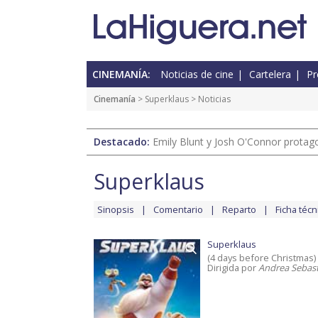
CINEMANÍA:
Noticias de cine
Cartelera
Pr
Cinemanía
>
Superklaus
> Noticias
Destacado:
Emily Blunt y Josh O'Connor protagon
Superklaus
Sinopsis
Comentario
Reparto
Ficha técn
Superklaus
(4 days before Christmas)
Dirigida por
Andrea Sebast