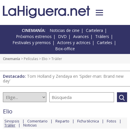
CINEMANÍA:
Noticias de cine
Cartelera
Próximos estrenos
DVD
Avances
Tráilers
Festivales y premios
Actores y actrices
Carteles
Box-office
Cinemanía
> Películas >
Elio
> Tráiler
Destacado:
Tom Holland y Zendaya en 'Spider-man: Brand new
day'
Elio
Sinopsis
Comentario
Reparto
Ficha técnica
Fotos
Tráiler
Noticias