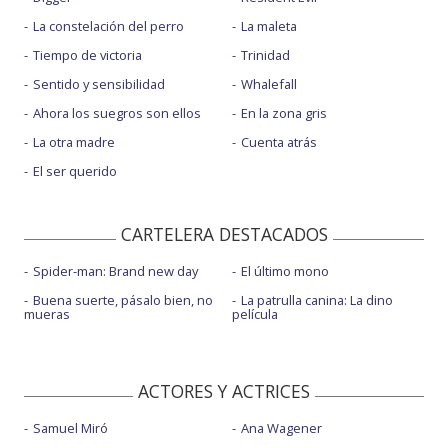
La constelación del perro
La maleta
Tiempo de victoria
Trinidad
Sentido y sensibilidad
Whalefall
Ahora los suegros son ellos
En la zona gris
La otra madre
Cuenta atrás
El ser querido
CARTELERA DESTACADOS
Spider-man: Brand new day
El último mono
Buena suerte, pásalo bien, no
La patrulla canina: La dino
mueras
película
ACTORES Y ACTRICES
Samuel Miró
Ana Wagener