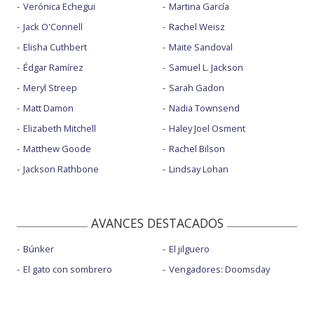
Verónica Echegui
Martina García
Jack O'Connell
Rachel Weisz
Elisha Cuthbert
Maite Sandoval
Édgar Ramírez
Samuel L. Jackson
Meryl Streep
Sarah Gadon
Matt Damon
Nadia Townsend
Elizabeth Mitchell
Haley Joel Osment
Matthew Goode
Rachel Bilson
Jackson Rathbone
Lindsay Lohan
AVANCES DESTACADOS
Búnker
El jilguero
El gato con sombrero
Vengadores: Doomsday