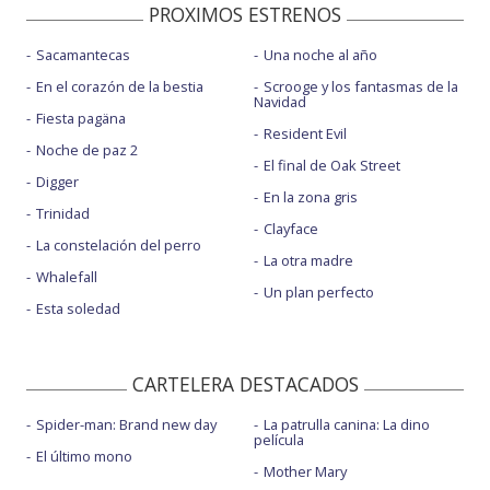
PROXIMOS ESTRENOS
Sacamantecas
Una noche al año
En el corazón de la bestia
Scrooge y los fantasmas de la
Navidad
Fiesta pagäna
Resident Evil
Noche de paz 2
El final de Oak Street
Digger
En la zona gris
Trinidad
Clayface
La constelación del perro
La otra madre
Whalefall
Un plan perfecto
Esta soledad
CARTELERA DESTACADOS
Spider-man: Brand new day
La patrulla canina: La dino
película
El último mono
Mother Mary