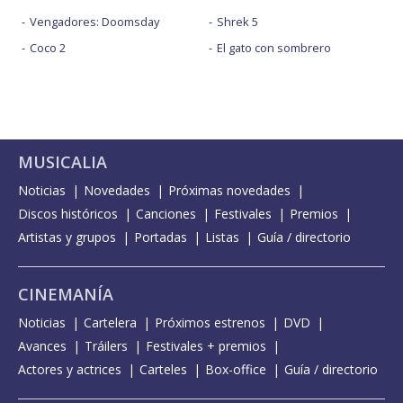
Vengadores: Doomsday
Shrek 5
Coco 2
El gato con sombrero
MUSICALIA
Noticias
Novedades
Próximas novedades
Discos históricos
Canciones
Festivales
Premios
Artistas y grupos
Portadas
Listas
Guía / directorio
CINEMANÍA
Noticias
Cartelera
Próximos estrenos
DVD
Avances
Tráilers
Festivales + premios
Actores y actrices
Carteles
Box-office
Guía / directorio