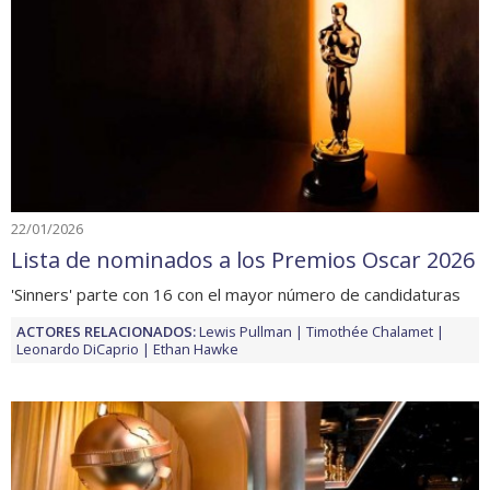
22/01/2026
Lista de nominados a los Premios Oscar 2026
'Sinners' parte con 16 con el mayor número de candidaturas
ACTORES RELACIONADOS:
Lewis Pullman
Timothée Chalamet
Leonardo DiCaprio
Ethan Hawke