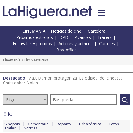
CINEMANÍA:
Noticias de cine
Cartelera
Próximos estrenos
DVD
Avances
Tráilers
Festivales y premios
Actores y actrices
Carteles
Box-office
Cinemanía
>
Elio
> Noticias
Destacado:
Matt Damon protagoniza 'La odisea' del cineasta
Christopher Nolan
Elio
Sinopsis
Comentario
Reparto
Ficha técnica
Fotos
Tráiler
Noticias