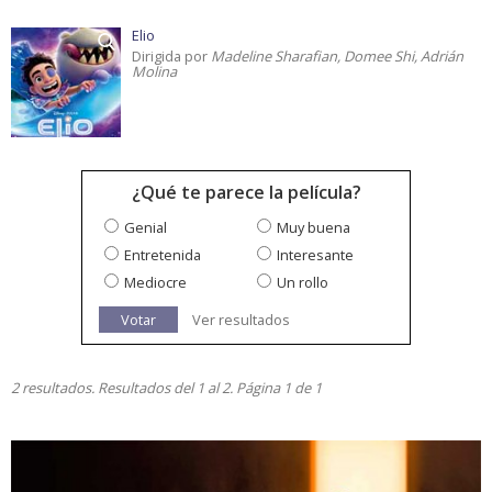
Elio
Dirigida por
Madeline Sharafian, Domee Shi, Adrián
Molina
¿Qué te parece la película?
Genial
Muy buena
Entretenida
Interesante
Mediocre
Un rollo
Votar
Ver resultados
2 resultados. Resultados del 1 al 2. Página 1 de 1