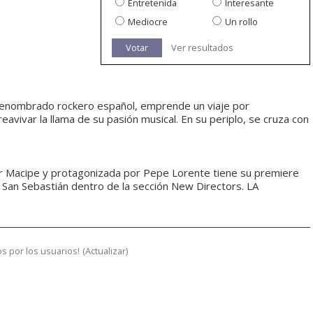
Entretenida
Interesante
Mediocre
Un rollo
Votar
Ver resultados
n renombrado rockero español, emprende un viaje por
avivar la llama de su pasión musical. En su periplo, se cruza con
er Macipe y protagonizada por Pepe Lorente tiene su premiere
e San Sebastián dentro de la sección New Directors. LA
s por los usuarios!
(
Actualizar
)