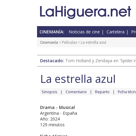
CINEMANÍA:
Noticias de cine
Cartelera
Pr
Cinemanía
> Películas > La estrella azul
Destacado:
Tom Holland y Zendaya en 'Spider-
La estrella azul
Sinopsis
Comentario
Reparto
Ficha técn
Drama - Musical
Argentina - España
Año: 2024
129 minutos