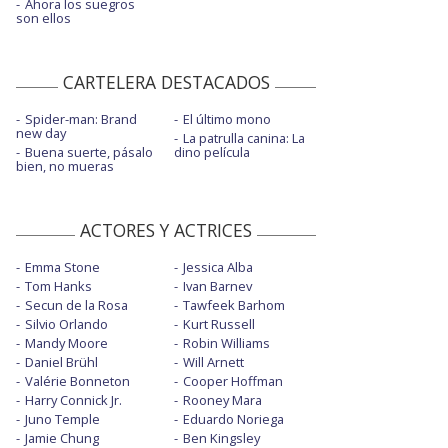
Ahora los suegros
son ellos
CARTELERA DESTACADOS
Spider-man: Brand
El último mono
new day
La patrulla canina: La
Buena suerte, pásalo
dino película
bien, no mueras
ACTORES Y ACTRICES
Emma Stone
Jessica Alba
Tom Hanks
Ivan Barnev
Secun de la Rosa
Tawfeek Barhom
Silvio Orlando
Kurt Russell
Mandy Moore
Robin Williams
Daniel Brühl
Will Arnett
Valérie Bonneton
Cooper Hoffman
Harry Connick Jr.
Rooney Mara
Juno Temple
Eduardo Noriega
Jamie Chung
Ben Kingsley