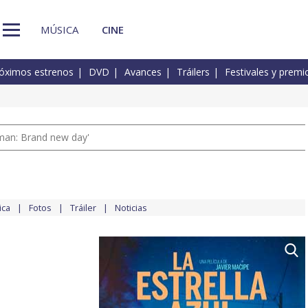
MÚSICA
CINE
óximos estrenos
DVD
Avances
Tráilers
Festivales y premi
man: Brand new day'
ica
Fotos
Tráiler
Noticias