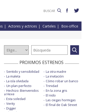
os
Actores y actrices
Carteles
Box-office
PROXIMOS ESTRENOS
Sentido y sensibilidad
La otra madre
La maleta
La invitación
La isla olvidada
Cómo robar un banco
Un plan perfecto
Trinidad
Hechizo: Bienvenidos
En la zona gris
a Hexe
El nido
Esta soledad
Las ciegas hormigas
Verity
El final de Oak Street
Digger