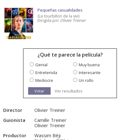
Pequeñas casualidades
(Le tourbillon de la vie)
Dirigida por
Olivier Treiner
¿Qué te parece la película?
Genial
Muy buena
Entretenida
Interesante
Mediocre
Un rollo
Votar
Ver resultados
Director
Olivier Treiner
Guionista
Camille Treiner
Olivier Treiner
Productor
Wassim Béji