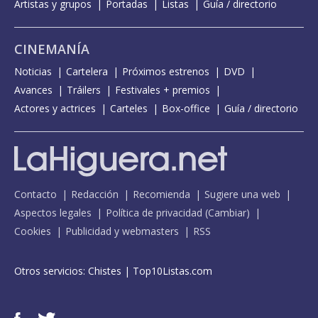
Artistas y grupos
Portadas
Listas
Guía / directorio
CINEMANÍA
Noticias
Cartelera
Próximos estrenos
DVD
Avances
Tráilers
Festivales + premios
Actores y actrices
Carteles
Box-office
Guía / directorio
Contacto
Redacción
Recomienda
Sugiere una web
Aspectos legales
Política de privacidad
(
Cambiar
)
Cookies
Publicidad y webmasters
RSS
Otros servicios:
Chistes
|
Top10Listas.com