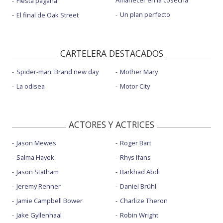
Amanecer en la cosecha
Fiesta pagäna
Un plan perfecto
El final de Oak Street
CARTELERA DESTACADOS
Spider-man: Brand new day
Mother Mary
La odisea
Motor City
ACTORES Y ACTRICES
Jason Mewes
Roger Bart
Salma Hayek
Rhys Ifans
Jason Statham
Barkhad Abdi
Jeremy Renner
Daniel Brühl
Jamie Campbell Bower
Charlize Theron
Jake Gyllenhaal
Robin Wright