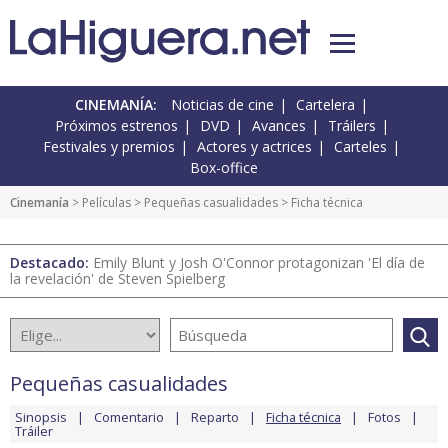
CINEMANÍA:
Noticias de cine
Cartelera
Próximos estrenos
DVD
Avances
Tráilers
Festivales y premios
Actores y actrices
Carteles
Box-office
Cinemanía
> Películas >
Pequeñas casualidades
> Ficha técnica
Destacado:
Emily Blunt y Josh O'Connor protagonizan 'El día de
la revelación' de Steven Spielberg
Pequeñas casualidades
Sinopsis
Comentario
Reparto
Ficha técnica
Fotos
Tráiler