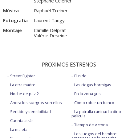
Stéphane Célérier
Música
Raphaël Treiner
Fotografía
Laurent Tangy
Montaje
Camille Delprat
Valérie Deseine
PROXIMOS ESTRENOS
Street Fighter
El nido
La otra madre
Las ciegas hormigas
Noche de paz 2
En la zona gris
Ahora los suegros son ellos
Cómo robar un banco
Sentido y sensibilidad
La patrulla canina: La dino
película
Cuenta atrás
Tiempo de victoria
La maleta
Los juegos del hambre: