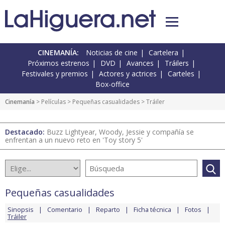
CINEMANÍA:
Noticias de cine
Cartelera
Próximos estrenos
DVD
Avances
Tráilers
Festivales y premios
Actores y actrices
Carteles
Box-office
Cinemanía
> Películas >
Pequeñas casualidades
> Tráiler
Destacado:
Buzz Lightyear, Woody, Jessie y compañía se
enfrentan a un nuevo reto en 'Toy story 5'
Pequeñas casualidades
Sinopsis
Comentario
Reparto
Ficha técnica
Fotos
Tráiler