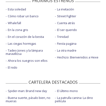
PROXIMOS ESTRENOS
Esta soledad
La invitación
Cómo robar un banco
Street Fighter
Whalefall
Cuenta atrás
En la zona gris
El ser querido
En el corazón de la bestia
Trinidad
Las ciegas hormigas
Fiesta pagäna
Tadeo Jones y la lámpara
La otra madre
maravillosa
Hechizo: Bienvenidos a Hexe
Ahora los suegros son ellos
El nido
CARTELERA DESTACADOS
Spider-man: Brand new day
El último mono
Buena suerte, pásalo bien, no
La patrulla canina: La dino
mueras
película