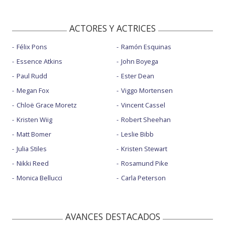
ACTORES Y ACTRICES
Félix Pons
Ramón Esquinas
Essence Atkins
John Boyega
Paul Rudd
Ester Dean
Megan Fox
Viggo Mortensen
Chloë Grace Moretz
Vincent Cassel
Kristen Wiig
Robert Sheehan
Matt Bomer
Leslie Bibb
Julia Stiles
Kristen Stewart
Nikki Reed
Rosamund Pike
Monica Bellucci
Carla Peterson
AVANCES DESTACADOS