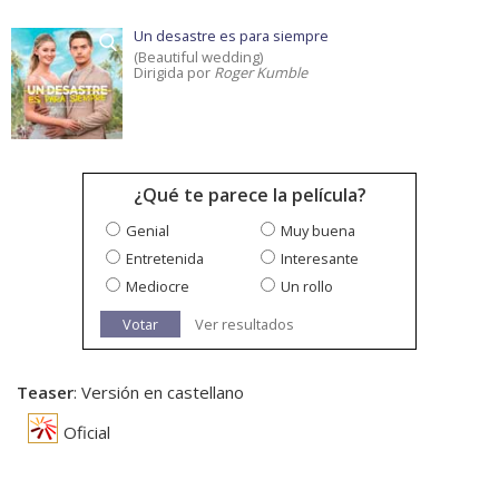
Un desastre es para siempre
(Beautiful wedding)
Dirigida por
Roger Kumble
¿Qué te parece la película?
Genial
Muy buena
Entretenida
Interesante
Mediocre
Un rollo
Votar
Ver resultados
Teaser
: Versión en castellano
Oficial