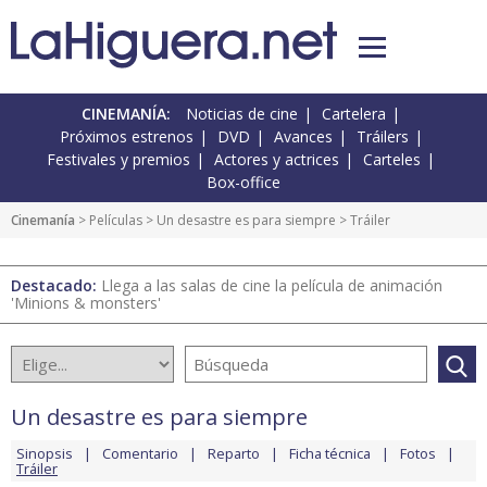
CINEMANÍA:
Noticias de cine
Cartelera
Próximos estrenos
DVD
Avances
Tráilers
Festivales y premios
Actores y actrices
Carteles
Box-office
Cinemanía
> Películas >
Un desastre es para siempre
> Tráiler
Destacado:
Llega a las salas de cine la película de animación
'Minions & monsters'
Un desastre es para siempre
Sinopsis
Comentario
Reparto
Ficha técnica
Fotos
Tráiler