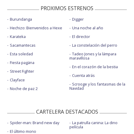
PROXIMOS ESTRENOS
Burundanga
Digger
Hechizo: Bienvenidos a Hexe
Una noche al año
Karateka
El director
Sacamantecas
La constelación del perro
Esta soledad
Tadeo Jones y la lámpara
maravillosa
Fiesta pagäna
En el corazón de la bestia
Street Fighter
Cuenta atrás
Clayface
Scrooge y los fantasmas de la
Navidad
Noche de paz 2
CARTELERA DESTACADOS
Spider-man: Brand new day
La patrulla canina: La dino
película
El último mono