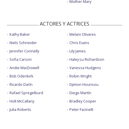
Mother Mary
ACTORES Y ACTRICES
Kathy Baker
Melani Olivares
Niels Schneider
Chris Evans
Jennifer Connelly
Lily James
Sofia Carson
Haley Lu Richardson
Andie MacDowell
Vanessa Hudgens
Bob Odenkirk
Robin Wright
Ricardo Darín
Djimon Hounsou
Rafael Spregelburd
Diego Martín
Holt McCallany
Bradley Cooper
Julia Roberts
Peter Facinelli