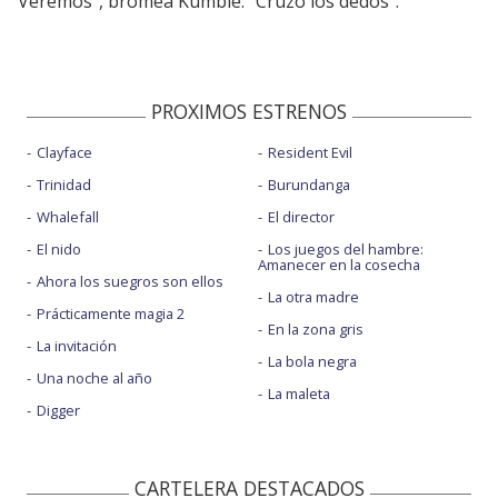
“Veremos”, bromea Kumble. “Cruzo los dedos”.
PROXIMOS ESTRENOS
Clayface
Resident Evil
Trinidad
Burundanga
Whalefall
El director
El nido
Los juegos del hambre:
Amanecer en la cosecha
Ahora los suegros son ellos
La otra madre
Prácticamente magia 2
En la zona gris
La invitación
La bola negra
Una noche al año
La maleta
Digger
CARTELERA DESTACADOS