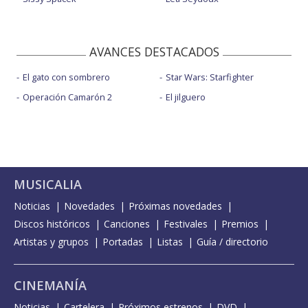
AVANCES DESTACADOS
El gato con sombrero
Star Wars: Starfighter
Operación Camarón 2
El jilguero
MUSICALIA
Noticias
Novedades
Próximas novedades
Discos históricos
Canciones
Festivales
Premios
Artistas y grupos
Portadas
Listas
Guía / directorio
CINEMANÍA
Noticias
Cartelera
Próximos estrenos
DVD