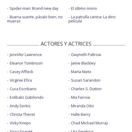
Spider-man: Brand new day
El último mono
Buena suerte, pásalo bien, no
La patrulla canina: La dino
mueras
película
ACTORES Y ACTRICES
Jennifer Lawrence
Gwyneth Paltrow
Eleanor Tomlinson
Jamie Blackley
Casey Affleck
Marta Nieto
Virginie Efira
Susan Sarandon
Cuca Escribano
Charles S. Dutton
Estíbaliz Gabilondo
Mia Farrow
Andy Serkis
Miranda Otto
Christa Theret
Halle Berry
Vicky Krieps
Chad Michael Murray
Sissy Spacek
Léa Seydoux