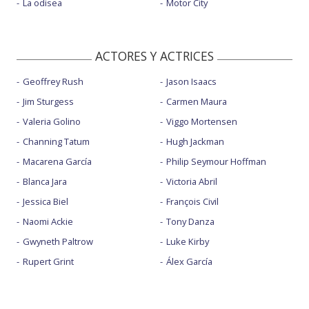
La odisea
Motor City
ACTORES Y ACTRICES
Geoffrey Rush
Jason Isaacs
Jim Sturgess
Carmen Maura
Valeria Golino
Viggo Mortensen
Channing Tatum
Hugh Jackman
Macarena García
Philip Seymour Hoffman
Blanca Jara
Victoria Abril
Jessica Biel
François Civil
Naomi Ackie
Tony Danza
Gwyneth Paltrow
Luke Kirby
Rupert Grint
Álex García