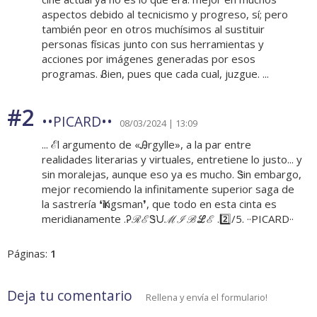
aspectos debido al tecnicismo y progreso, sí; pero
también peor en otros muchísimos al sustituir
personas físicas junto con sus herramientas y
acciones por imágenes generadas por esos
programas. Ᏸien, pues que cada cual, juzgue. ...
#2
••PICARD••
08/03/2024 | 13:09
... ℰl argumento de «Ꭿrgylle», a la par entre
realidades literarias y virtuales, entretiene lo justo... y
sin moralejas, aunque eso ya es mucho. Ꮥin embargo,
mejor recomiendo la infinitamente superior saga de
la sastrería ❛Ҡingsman❜, que todo en esta cinta es
meridianamente .ᎮℛℰᏕᙀℳℐℬℒℰ .2️⃣/5. ··PICARD··
Páginas:
1
Deja tu comentario
Rellena y envía el formulario!