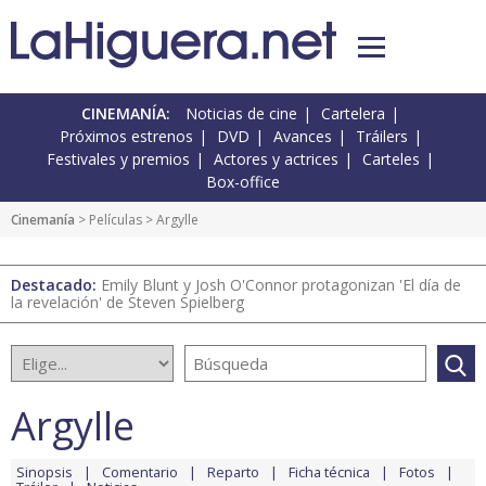
CINEMANÍA:
Noticias de cine
Cartelera
Próximos estrenos
DVD
Avances
Tráilers
Festivales y premios
Actores y actrices
Carteles
Box-office
Cinemanía
> Películas > Argylle
Destacado:
Emily Blunt y Josh O'Connor protagonizan 'El día de
la revelación' de Steven Spielberg
Argylle
Sinopsis
Comentario
Reparto
Ficha técnica
Fotos