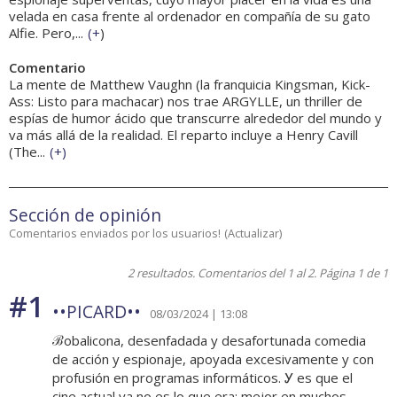
velada en casa frente al ordenador en compañía de su gato
Alfie. Pero,...
(
+
)
Comentario
La mente de Matthew Vaughn (la franquicia Kingsman, Kick-
Ass: Listo para machacar) nos trae ARGYLLE, un thriller de
espías de humor ácido que transcurre alrededor del mundo y
va más allá de la realidad. El reparto incluye a Henry Cavill
(The...
(
+
)
Sección de opinión
Comentarios enviados por los usuarios!
(
Actualizar
)
2 resultados. Comentarios del 1 al 2. Página 1 de 1
#1
••PICARD••
08/03/2024 | 13:08
ℬobalicona, desenfadada y desafortunada comedia
de acción y espionaje, apoyada excesivamente y con
profusión en programas informáticos. Ꭹ es que el
cine actual ya no es lo que era: mejor en muchos