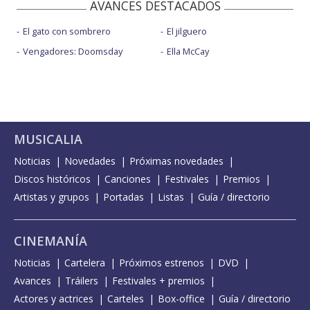
AVANCES DESTACADOS
El gato con sombrero
El jilguero
Vengadores: Doomsday
Ella McCay
MUSICALIA
Noticias
Novedades
Próximas novedades
Discos históricos
Canciones
Festivales
Premios
Artistas y grupos
Portadas
Listas
Guía / directorio
CINEMANÍA
Noticias
Cartelera
Próximos estrenos
DVD
Avances
Tráilers
Festivales + premios
Actores y actrices
Carteles
Box-office
Guía / directorio