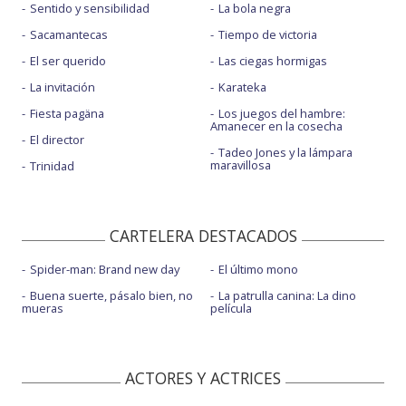
Sentido y sensibilidad
La bola negra
Sacamantecas
Tiempo de victoria
El ser querido
Las ciegas hormigas
La invitación
Karateka
Fiesta pagäna
Los juegos del hambre:
Amanecer en la cosecha
El director
Tadeo Jones y la lámpara
maravillosa
Trinidad
CARTELERA DESTACADOS
Spider-man: Brand new day
El último mono
Buena suerte, pásalo bien, no
La patrulla canina: La dino
mueras
película
ACTORES Y ACTRICES