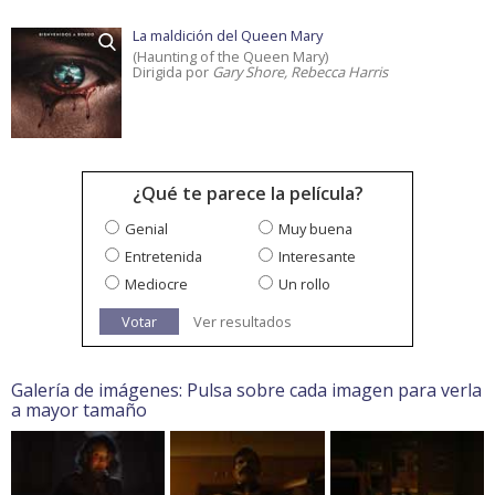
La maldición del Queen Mary
(Haunting of the Queen Mary)
Dirigida por
Gary Shore, Rebecca Harris
¿Qué te parece la película?
Genial
Muy buena
Entretenida
Interesante
Mediocre
Un rollo
Votar
Ver resultados
Galería de imágenes: Pulsa sobre cada imagen para verla
a mayor tamaño