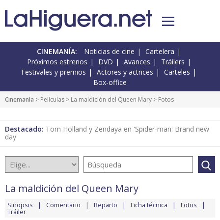
CINEMANÍA:
Noticias de cine
Cartelera
Próximos estrenos
DVD
Avances
Tráilers
Festivales y premios
Actores y actrices
Carteles
Box-office
Cinemanía
> Películas >
La maldición del Queen Mary
> Fotos
Destacado:
Tom Holland y Zendaya en 'Spider-man: Brand new
day'
La maldición del Queen Mary
Sinopsis
Comentario
Reparto
Ficha técnica
Fotos
Tráiler