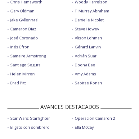
Chris Hemsworth
Woody Harrelson
Gary Oldman
F. Murray Abraham
Jake Gyllenhaal
Danielle Nicolet
Cameron Diaz
Steve Howey
José Coronado
Alison Lohman
Inés Efron
Gérard Lanvin
Samaire Armstrong
Adrián Suar
Santiago Segura
Doona Bae
Helen Mirren
Amy Adams
Brad Pitt
Saoirse Ronan
AVANCES DESTACADOS
Star Wars: Starfighter
Operación Camarón 2
El gato con sombrero
Ella McCay