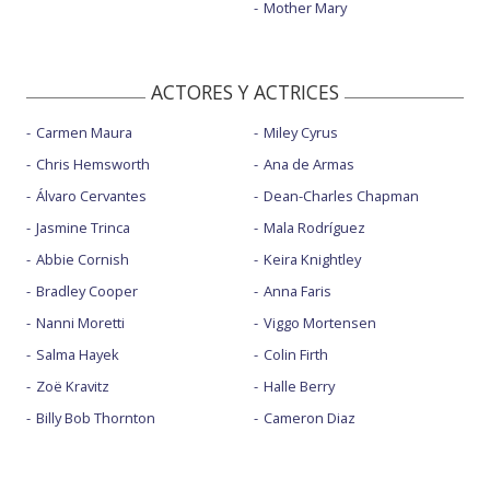
Mother Mary
ACTORES Y ACTRICES
Carmen Maura
Miley Cyrus
Chris Hemsworth
Ana de Armas
Álvaro Cervantes
Dean-Charles Chapman
Jasmine Trinca
Mala Rodríguez
Abbie Cornish
Keira Knightley
Bradley Cooper
Anna Faris
Nanni Moretti
Viggo Mortensen
Salma Hayek
Colin Firth
Zoë Kravitz
Halle Berry
Billy Bob Thornton
Cameron Diaz