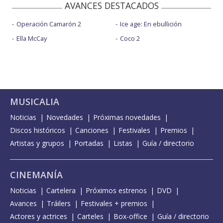
AVANCES DESTACADOS
Operación Camarón 2
Ice age: En ebullición
Ella McCay
Coco 2
MUSICALIA
Noticias
Novedades
Próximas novedades
Discos históricos
Canciones
Festivales
Premios
Artistas y grupos
Portadas
Listas
Guía / directorio
CINEMANÍA
Noticias
Cartelera
Próximos estrenos
DVD
Avances
Tráilers
Festivales + premios
Actores y actrices
Carteles
Box-office
Guía / directorio