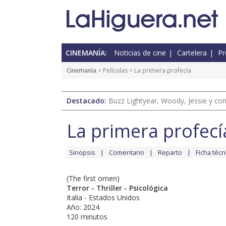
CINEMANÍA:
Noticias de cine
Cartelera
Pr
Cinemanía
> Películas > La primera profecía
Destacado:
Buzz Lightyear, Woody, Jessie y com
La primera profecí
Sinopsis
Comentario
Reparto
Ficha técn
(The first omen)
Terror - Thriller - Psicológica
Italia - Estados Unidos
Año: 2024
120 minutos