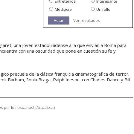
Entretenida
Interesante
Mediocre
Un rollo
Votar
Ver resultados
garet, una joven estadounidense a la que envían a Roma para
 se encuentra con una oscuridad que pone en cuestión su fe y
ógico precuela de la clásica franquicia cinematográfica de terror.
ek Barhom, Sonia Braga, Ralph Ineson, con Charles Dance y Bill
s por los usuarios!
(
Actualizar
)