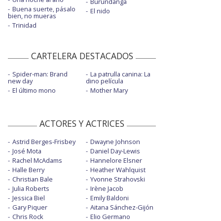
Burundanga
Buena suerte, pásalo
El nido
bien, no mueras
Trinidad
CARTELERA DESTACADOS
Spider-man: Brand
La patrulla canina: La
new day
dino película
El último mono
Mother Mary
ACTORES Y ACTRICES
Astrid Berges-Frisbey
Dwayne Johnson
José Mota
Daniel Day-Lewis
Rachel McAdams
Hannelore Elsner
Halle Berry
Heather Wahlquist
Christian Bale
Yvonne Strahovski
Julia Roberts
Irène Jacob
Jessica Biel
Emily Baldoni
Gary Piquer
Aitana Sánchez-Gijón
Chris Rock
Elio Germano