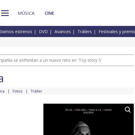
MÚSICA
CINE
óximos estrenos
DVD
Avances
Tráilers
Festivales y premi
pañía se enfrentan a un nuevo reto en 'Toy story 5'
a
ica
Fotos
Tráiler