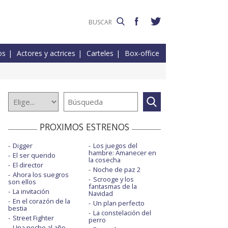
os
Actores y actrices
Carteles
Box-office
PROXIMOS ESTRENOS
Digger
Los juegos del
hambre: Amanecer en
El ser querido
la cosecha
El director
Noche de paz 2
Ahora los suegros
Scrooge y los
son ellos
fantasmas de la
La invitación
Navidad
En el corazón de la
Un plan perfecto
bestia
La constelación del
Street Fighter
perro
Una noche al año