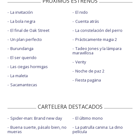
PROXIMOS ESTRENOS
La invitación
El nido
La bola negra
Cuenta atrás
El final de Oak Street
La constelación del perro
Un plan perfecto
Prácticamente magia 2
Burundanga
Tadeo Jones y la lámpara
maravillosa
El ser querido
Verity
Las ciegas hormigas
Noche de paz 2
La maleta
Fiesta pagäna
Sacamantecas
CARTELERA DESTACADOS
Spider-man: Brand new day
El último mono
Buena suerte, pásalo bien, no
La patrulla canina: La dino
mueras
película