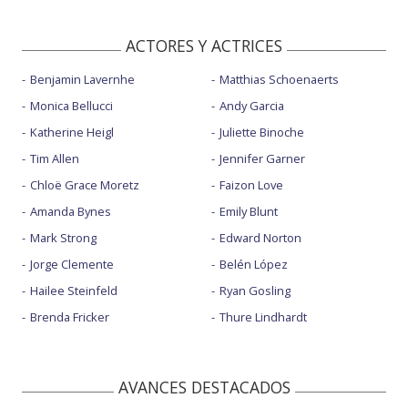
ACTORES Y ACTRICES
Benjamin Lavernhe
Matthias Schoenaerts
Monica Bellucci
Andy Garcia
Katherine Heigl
Juliette Binoche
Tim Allen
Jennifer Garner
Chloë Grace Moretz
Faizon Love
Amanda Bynes
Emily Blunt
Mark Strong
Edward Norton
Jorge Clemente
Belén López
Hailee Steinfeld
Ryan Gosling
Brenda Fricker
Thure Lindhardt
AVANCES DESTACADOS