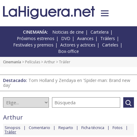
CINEMANÍA:
Noticias de cine
Cartelera
Próximos estrenos
DVD
Avances
Tráilers
Festivales y premios
Actores y actrices
Carteles
Box-office
Cinemanía
> Películas >
Arthur
> Tráiler
Destacado:
Tom Holland y Zendaya en 'Spider-man: Brand new
day'
Arthur
Sinopsis
Comentario
Reparto
Ficha técnica
Fotos
Tráiler