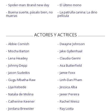
Spider-man: Brand new day
El último mono
Buena suerte, pásalo bien, no
La patrulla canina: La dino
mueras
película
ACTORES Y ACTRICES
Abbie Cornish
Dwayne Johnson
Mischa Barton
Jake Gyllenhaal
Lena Headey
Claudia Gerini
Johnny Depp
Asa Butterfield
Jason Sudeikis
Jamie Foxx
Gugu Mbatha-Raw
Linh-Dan Pham
Liya Kebede
Jessica Alba
Natalia de Molina
Javier Pereira
Catherine Keener
Rachel Weisz
Jordana Brewster
Ray Liotta