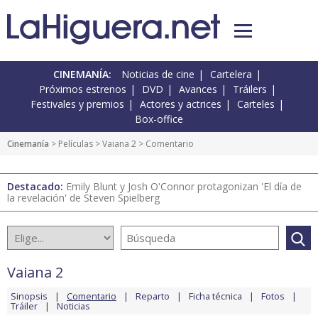
CINEMANÍA:
Noticias de cine
Cartelera
Próximos estrenos
DVD
Avances
Tráilers
Festivales y premios
Actores y actrices
Carteles
Box-office
Cinemanía
> Películas >
Vaiana 2
> Comentario
Destacado:
Emily Blunt y Josh O'Connor protagonizan 'El día de
la revelación' de Steven Spielberg
Vaiana 2
Sinopsis
Comentario
Reparto
Ficha técnica
Fotos
Tráiler
Noticias