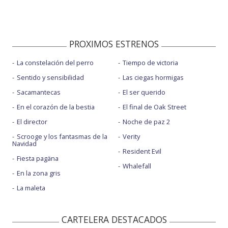
PROXIMOS ESTRENOS
La constelación del perro
Tiempo de victoria
Sentido y sensibilidad
Las ciegas hormigas
Sacamantecas
El ser querido
En el corazón de la bestia
El final de Oak Street
El director
Noche de paz 2
Scrooge y los fantasmas de la
Verity
Navidad
Resident Evil
Fiesta pagäna
Whalefall
En la zona gris
La maleta
CARTELERA DESTACADOS