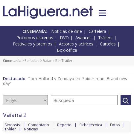
CINEMANÍA:
Noticias de cine
Cartelera
Próximos estrenos
DVD
Avances
Tráilers
Festivales y premios
Actores y actrices
Carteles
Box-office
Cinemanía
> Películas >
Vaiana 2
> Tráiler
Destacado:
Tom Holland y Zendaya en 'Spider-man: Brand new
day'
Vaiana 2
Sinopsis
Comentario
Reparto
Ficha técnica
Fotos
Tráiler
Noticias