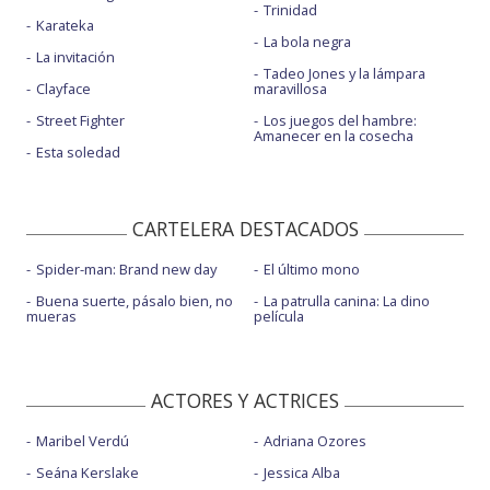
Trinidad
Karateka
La bola negra
La invitación
Tadeo Jones y la lámpara
Clayface
maravillosa
Street Fighter
Los juegos del hambre:
Amanecer en la cosecha
Esta soledad
CARTELERA DESTACADOS
Spider-man: Brand new day
El último mono
Buena suerte, pásalo bien, no
La patrulla canina: La dino
mueras
película
ACTORES Y ACTRICES
Maribel Verdú
Adriana Ozores
Seána Kerslake
Jessica Alba