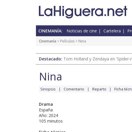
CINEMANÍA:
Noticias de cine
Cartelera
Pr
Cinemanía
> Películas > Nina
Destacado:
Tom Holland y Zendaya en 'Spider-
Nina
Sinopsis
Comentario
Reparto
Ficha técn
Drama
España
Año: 2024
105 minutos