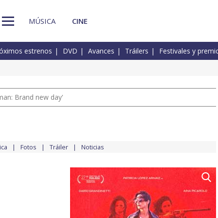
MÚSICA
CINE
óximos estrenos
DVD
Avances
Tráilers
Festivales y premi
man: Brand new day'
ica
Fotos
Tráiler
Noticias