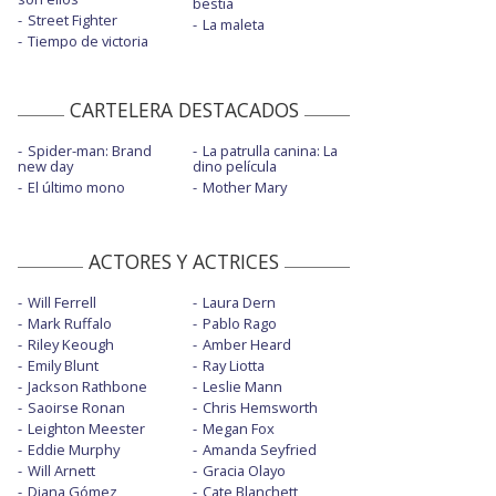
bestia
Street Fighter
La maleta
Tiempo de victoria
CARTELERA DESTACADOS
Spider-man: Brand
La patrulla canina: La
new day
dino película
El último mono
Mother Mary
ACTORES Y ACTRICES
Will Ferrell
Laura Dern
Mark Ruffalo
Pablo Rago
Riley Keough
Amber Heard
Emily Blunt
Ray Liotta
Jackson Rathbone
Leslie Mann
Saoirse Ronan
Chris Hemsworth
Leighton Meester
Megan Fox
Eddie Murphy
Amanda Seyfried
Will Arnett
Gracia Olayo
Diana Gómez
Cate Blanchett