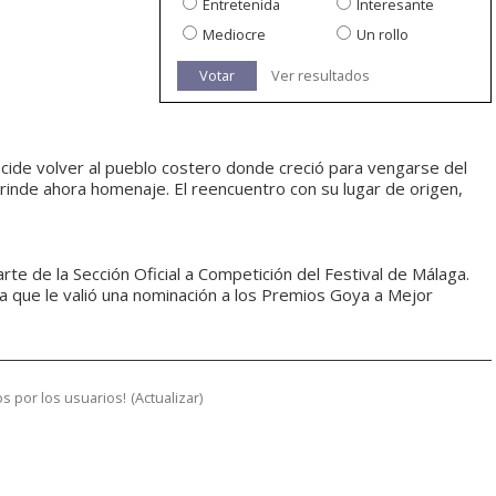
Entretenida
Interesante
Mediocre
Un rollo
Votar
Ver resultados
decide volver al pueblo costero donde creció para vengarse del
 rinde ahora homenaje. El reencuentro con su lugar de origen,
rte de la Sección Oficial a Competición del Festival de Málaga.
a que le valió una nominación a los Premios Goya a Mejor
s por los usuarios!
(
Actualizar
)