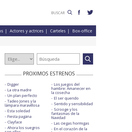
os
Actores y actrices
Carteles
Box-office
PROXIMOS ESTRENOS
Digger
Los juegos del
hambre: Amanecer en
La otra madre
la cosecha
Un plan perfecto
El ser querido
Tadeo Jones y la
Sentido y sensibilidad
lámpara maravillosa
Scrooge y los
Esta soledad
fantasmas de la
Fiesta pagäna
Navidad
Clayface
Las ciegas hormigas
Ahora los suegros
En el corazón de la
son ellos