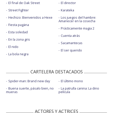
El final de Oak Street
El director
Street Fighter
Karateka
Hechizo: Bienvenidos a Hexe
Los juegos del hambre:
Amanecer en la cosecha
Fiesta pagäna
Prácticamente magia 2
Esta soledad
Cuenta atrás
En la zona gris
Sacamantecas
El nido
El ser querido
La bola negra
CARTELERA DESTACADOS
Spider-man: Brand new day
El último mono
Buena suerte, pásalo bien, no
La patrulla canina: La dino
mueras
película
ACTORES Y ACTRICES