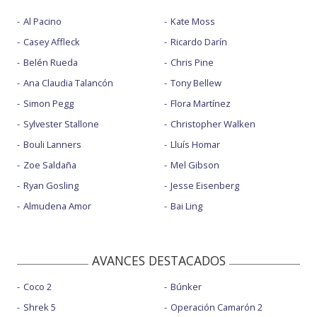
Al Pacino
Kate Moss
Casey Affleck
Ricardo Darín
Belén Rueda
Chris Pine
Ana Claudia Talancón
Tony Bellew
Simon Pegg
Flora Martínez
Sylvester Stallone
Christopher Walken
Bouli Lanners
Lluís Homar
Zoe Saldaña
Mel Gibson
Ryan Gosling
Jesse Eisenberg
Almudena Amor
Bai Ling
AVANCES DESTACADOS
Coco 2
Búnker
Shrek 5
Operación Camarón 2