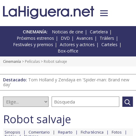
CINEMANÍA:
Noticias de cine
Cartelera
Próximos estrenos
DVD
Avances
Tráilers
Festivales y premios
Actores y actrices
Carteles
Box-office
Cinemanía
> Películas > Robot salvaje
Destacado:
Tom Holland y Zendaya en 'Spider-man: Brand new
day'
Robot salvaje
Sinopsis
Comentario
Reparto
Ficha técnica
Fotos