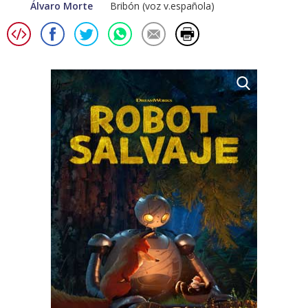
Álvaro Morte
Bribón (voz v.española)