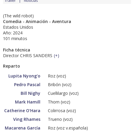
Tráiler
Noticias
(The wild robot)
Comedia - Animación - Aventura
Estados Unidos
Año: 2024
101 minutos
Ficha técnica
Director CHRIS SANDERS
(
+
)
Reparto
Lupita Nyong'o
Roz (voz)
Pedro Pascal
Bribón (voz)
Bill Nighy
Cuellilargo (voz)
Mark Hamill
Thorn (voz)
Catherine O'Hara
Colirrosa (voz)
Ving Rhames
Trueno (voz)
Macarena García
Roz (voz v.española)