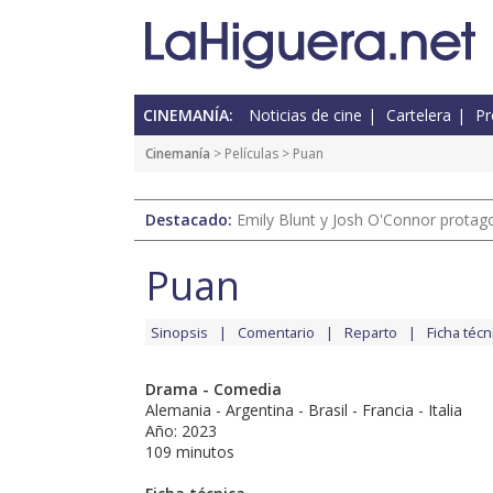
CINEMANÍA:
Noticias de cine
Cartelera
Pr
Cinemanía
> Películas > Puan
Destacado:
Emily Blunt y Josh O'Connor protagon
Puan
Sinopsis
Comentario
Reparto
Ficha técn
Drama - Comedia
Alemania - Argentina - Brasil - Francia - Italia
Año: 2023
109 minutos