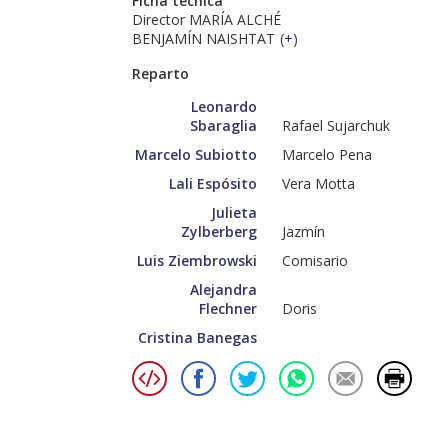
Ficha técnica
Director MARÍA ALCHÉ
BENJAMÍN NAISHTAT
(
+
)
Reparto
Leonardo
Sbaraglia
Rafael Sujarchuk
Marcelo Subiotto
Marcelo Pena
Lali Espósito
Vera Motta
Julieta
Zylberberg
Jazmín
Luis Ziembrowski
Comisario
Alejandra
Flechner
Doris
Cristina Banegas