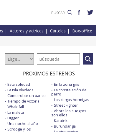
os
Actores y actrices
Carteles
Box-office
PROXIMOS ESTRENOS
Esta soledad
En la zona gris
La isla olvidada
La constelación del
perro
Cómo robar un banco
Las ciegas hormigas
Tiempo de victoria
Street Fighter
Whalefall
Ahora los suegros
La maleta
son ellos
Digger
Karateka
Una noche al año
Burundanga
Scrooge y los
La otra madre