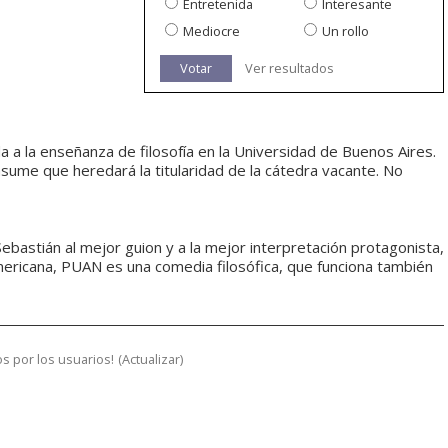
Entretenida
Interesante
Mediocre
Un rollo
Votar
Ver resultados
a a la enseñanza de filosofía en la Universidad de Buenos Aires.
me que heredará la titularidad de la cátedra vacante. No
ebastián al mejor guion y a la mejor interpretación protagonista,
mericana, PUAN es una comedia filosófica, que funciona también
s por los usuarios!
(
Actualizar
)