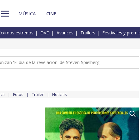
MÚSICA
CINE
óximos estrenos
DVD
Avances
Tráilers
Festivales y premi
izan 'El día de la revelación' de Steven Spielberg
ica
Fotos
Tráiler
Noticias