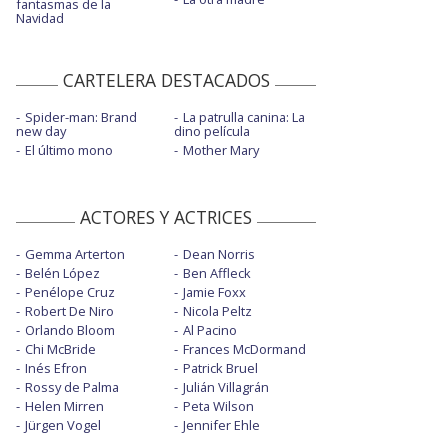
fantasmas de la
Navidad
CARTELERA DESTACADOS
Spider-man: Brand
La patrulla canina: La
new day
dino película
El último mono
Mother Mary
ACTORES Y ACTRICES
Gemma Arterton
Dean Norris
Belén López
Ben Affleck
Penélope Cruz
Jamie Foxx
Robert De Niro
Nicola Peltz
Orlando Bloom
Al Pacino
Chi McBride
Frances McDormand
Inés Efron
Patrick Bruel
Rossy de Palma
Julián Villagrán
Helen Mirren
Peta Wilson
Jürgen Vogel
Jennifer Ehle