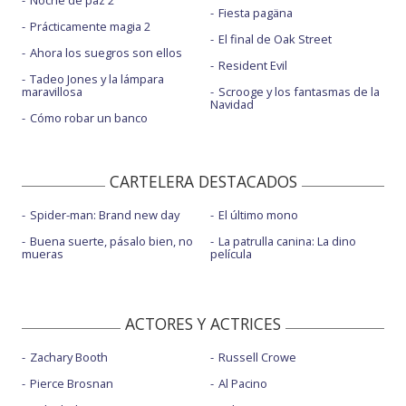
Noche de paz 2
Fiesta pagäna
Prácticamente magia 2
El final de Oak Street
Ahora los suegros son ellos
Resident Evil
Tadeo Jones y la lámpara
maravillosa
Scrooge y los fantasmas de la
Navidad
Cómo robar un banco
CARTELERA DESTACADOS
Spider-man: Brand new day
El último mono
Buena suerte, pásalo bien, no
La patrulla canina: La dino
mueras
película
ACTORES Y ACTRICES
Zachary Booth
Russell Crowe
Pierce Brosnan
Al Pacino