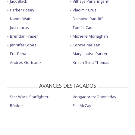
Jack Black
Vithaya Pansringarm
Parker Posey
Vladimir Cruz
Naomi Watts
Damaine Radcliff
Josh Lucas
Tomás Cao
Brendan Fraser
Michelle Monaghan
Jennifer Lopez
Connie Nielsen
Eric Bana
Mary-Louise Parker
Andrés Gertrudix
Kristin Scott Thomas
AVANCES DESTACADOS
Star Wars: Starfighter
Vengadores: Doomsday
Búnker
Ella McCay