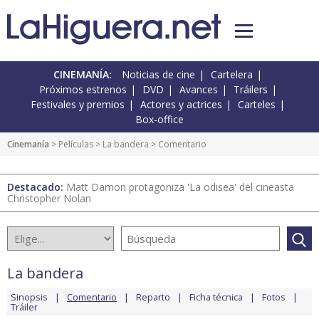
CINEMANÍA:
Noticias de cine
Cartelera
Próximos estrenos
DVD
Avances
Tráilers
Festivales y premios
Actores y actrices
Carteles
Box-office
Cinemanía
> Películas >
La bandera
> Comentario
Destacado:
Matt Damon protagoniza 'La odisea' del cineasta
Christopher Nolan
La bandera
Sinopsis
Comentario
Reparto
Ficha técnica
Fotos
Tráiler