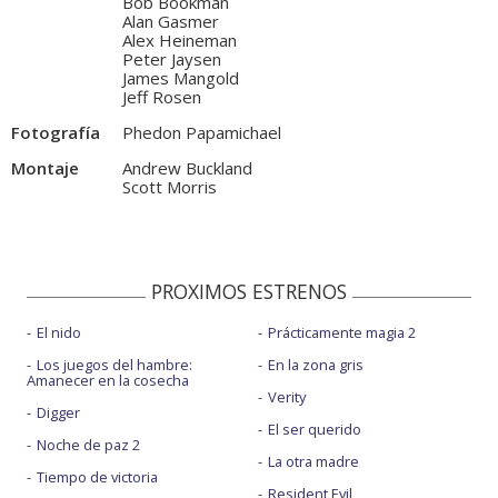
Bob Bookman
Alan Gasmer
Alex Heineman
Peter Jaysen
James Mangold
Jeff Rosen
Fotografía
Phedon Papamichael
Montaje
Andrew Buckland
Scott Morris
PROXIMOS ESTRENOS
El nido
Prácticamente magia 2
Los juegos del hambre:
En la zona gris
Amanecer en la cosecha
Verity
Digger
El ser querido
Noche de paz 2
La otra madre
Tiempo de victoria
Resident Evil