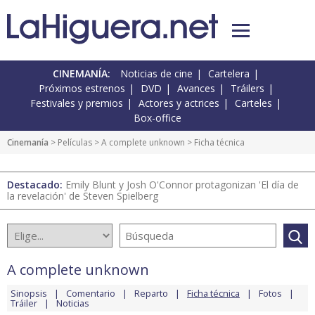
CINEMANÍA:
Noticias de cine
Cartelera
Próximos estrenos
DVD
Avances
Tráilers
Festivales y premios
Actores y actrices
Carteles
Box-office
Cinemanía
> Películas >
A complete unknown
> Ficha técnica
Destacado:
Emily Blunt y Josh O'Connor protagonizan 'El día de
la revelación' de Steven Spielberg
A complete unknown
Sinopsis
Comentario
Reparto
Ficha técnica
Fotos
Tráiler
Noticias