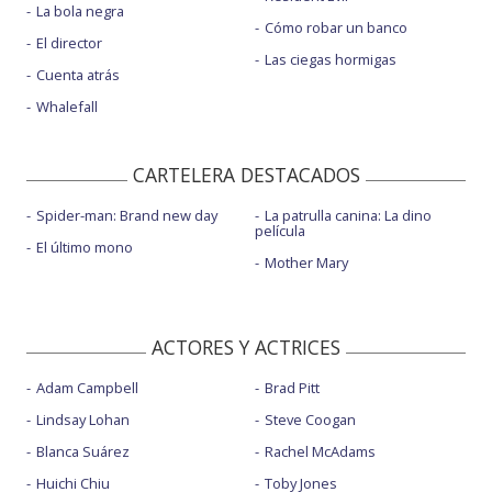
La bola negra
Cómo robar un banco
El director
Las ciegas hormigas
Cuenta atrás
Whalefall
CARTELERA DESTACADOS
Spider-man: Brand new day
La patrulla canina: La dino
película
El último mono
Mother Mary
ACTORES Y ACTRICES
Adam Campbell
Brad Pitt
Lindsay Lohan
Steve Coogan
Blanca Suárez
Rachel McAdams
Huichi Chiu
Toby Jones