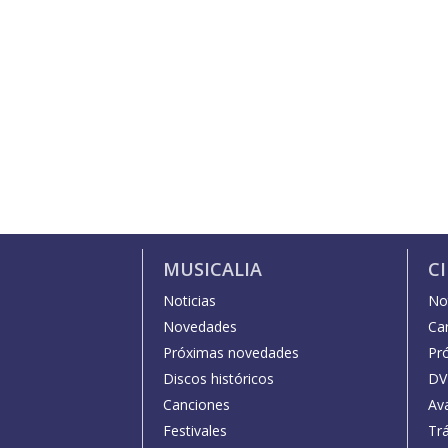
MUSICALIA
C
Noticias
Not
Novedades
Car
Próximas novedades
Pr
Discos históricos
DV
Canciones
Av
Festivales
Trá