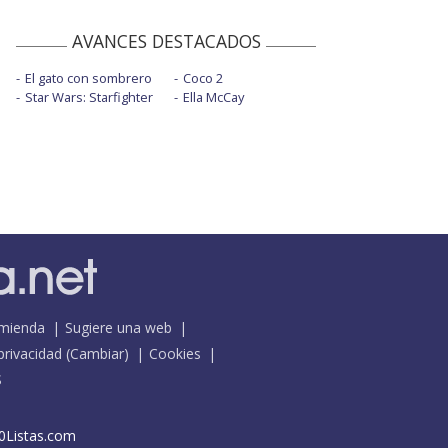
AVANCES DESTACADOS
El gato con sombrero
Coco 2
Star Wars: Starfighter
Ella McCay
mienda
Sugiere una web
 privacidad
(
Cambiar
)
Cookies
S
0Listas.com