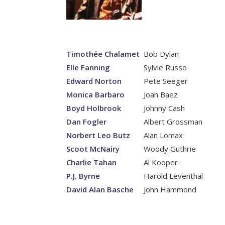
Timothée Chalamet
Bob Dylan
Elle Fanning
Sylvie Russo
Edward Norton
Pete Seeger
Monica Barbaro
Joan Baez
Boyd Holbrook
Johnny Cash
Dan Fogler
Albert Grossman
Norbert Leo Butz
Alan Lomax
Scoot McNairy
Woody Guthrie
Charlie Tahan
Al Kooper
P.J. Byrne
Harold Leventhal
David Alan Basche
John Hammond