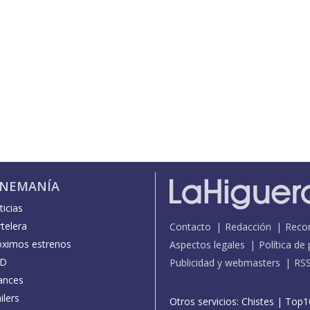
INEMANÍA
icias
telera
Contacto
Redacción
Reco
óximos estrenos
Aspectos legales
Política de
D
Publicidad y webmasters
RS
ances
ilers
Otros servicios:
Chistes
|
Top1