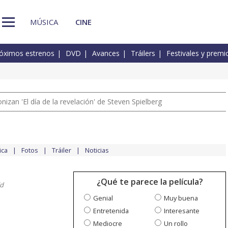
MÚSICA
CINE
óximos estrenos
DVD
Avances
Tráilers
Festivales y premi
izan 'El día de la revelación' de Steven Spielberg
ica
Fotos
Tráiler
Noticias
¿Qué te parece la película?
d
Genial
Muy buena
Entretenida
Interesante
Mediocre
Un rollo