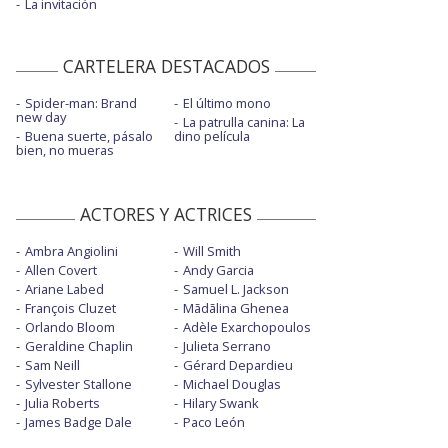
La invitación
CARTELERA DESTACADOS
Spider-man: Brand
El último mono
new day
La patrulla canina: La
Buena suerte, pásalo
dino película
bien, no mueras
ACTORES Y ACTRICES
Ambra Angiolini
Will Smith
Allen Covert
Andy Garcia
Ariane Labed
Samuel L. Jackson
François Cluzet
Mãdãlina Ghenea
Orlando Bloom
Adèle Exarchopoulos
Geraldine Chaplin
Julieta Serrano
Sam Neill
Gérard Depardieu
Sylvester Stallone
Michael Douglas
Julia Roberts
Hilary Swank
James Badge Dale
Paco León