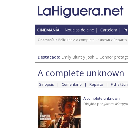
CINEMANÍA:
Noticias de cine
Cartelera
Pr
Cinemanía
> Películas >
A complete unknown
> Reparto
Destacado:
Emily Blunt y Josh O'Connor protagon
A complete unknown
Sinopsis
Comentario
Reparto
Ficha técn
A complete unknown
Dirigida por
James Mangol