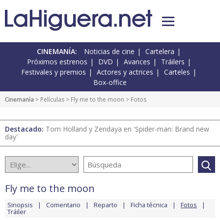
CINEMANÍA:
Noticias de cine
Cartelera
Próximos estrenos
DVD
Avances
Tráilers
Festivales y premios
Actores y actrices
Carteles
Box-office
Cinemanía
> Películas >
Fly me to the moon
> Fotos
Destacado:
Tom Holland y Zendaya en 'Spider-man: Brand new
day'
Fly me to the moon
Sinopsis
Comentario
Reparto
Ficha técnica
Fotos
Tráiler