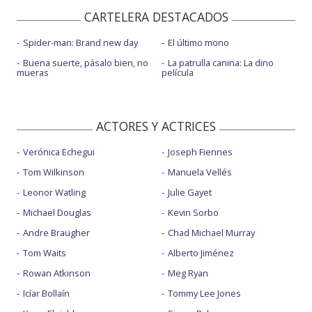
CARTELERA DESTACADOS
Spider-man: Brand new day
El último mono
Buena suerte, pásalo bien, no
La patrulla canina: La dino
mueras
película
ACTORES Y ACTRICES
Verónica Echegui
Joseph Fiennes
Tom Wilkinson
Manuela Vellés
Leonor Watling
Julie Gayet
Michael Douglas
Kevin Sorbo
Andre Braugher
Chad Michael Murray
Tom Waits
Alberto Jiménez
Rowan Atkinson
Meg Ryan
Icíar Bollaín
Tommy Lee Jones