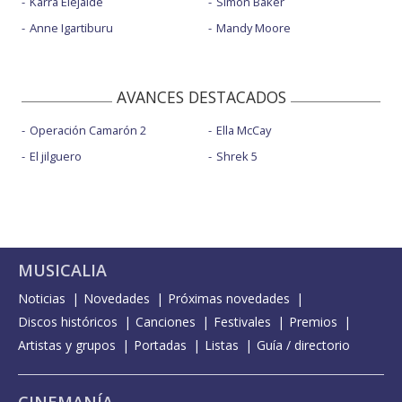
Karra Elejalde
Simon Baker
Anne Igartiburu
Mandy Moore
AVANCES DESTACADOS
Operación Camarón 2
Ella McCay
El jilguero
Shrek 5
MUSICALIA
Noticias
Novedades
Próximas novedades
Discos históricos
Canciones
Festivales
Premios
Artistas y grupos
Portadas
Listas
Guía / directorio
CINEMANÍA