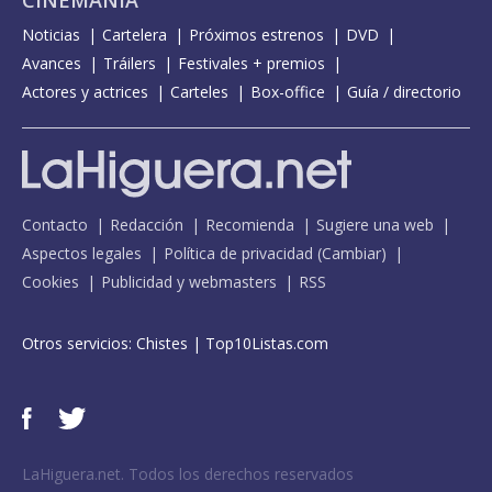
Noticias
Cartelera
Próximos estrenos
DVD
Avances
Tráilers
Festivales + premios
Actores y actrices
Carteles
Box-office
Guía / directorio
Contacto
Redacción
Recomienda
Sugiere una web
Aspectos legales
Política de privacidad
(
Cambiar
)
Cookies
Publicidad y webmasters
RSS
Otros servicios:
Chistes
|
Top10Listas.com
LaHiguera.net. Todos los derechos reservados