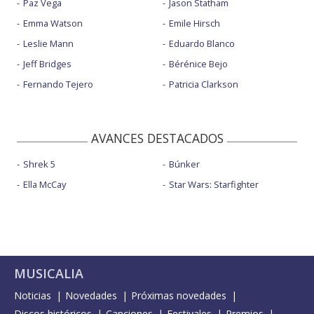
Paz Vega
Jason Statham
Emma Watson
Emile Hirsch
Leslie Mann
Eduardo Blanco
Jeff Bridges
Bérénice Bejo
Fernando Tejero
Patricia Clarkson
AVANCES DESTACADOS
Shrek 5
Búnker
Ella McCay
Star Wars: Starfighter
MUSICALIA
Noticias
Novedades
Próximas novedades
Discos históricos
Canciones
Festivales
Premios