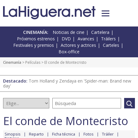
CINEMANÍA:
Noticias de cine
Cartelera
Próximos estrenos
DVD
Avances
Tráilers
Festivales y premios
Actores y actrices
Carteles
Box-office
Cinemanía
> Películas > El conde de Montecristo
Destacado:
Tom Holland y Zendaya en 'Spider-man: Brand new
day'
El conde de Montecristo
Sinopsis
Reparto
Ficha técnica
Fotos
Tráiler