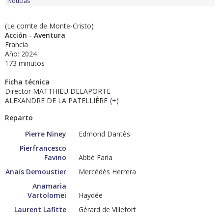
Noticias
(Le comte de Monte-Cristo)
Acción - Aventura
Francia
Año: 2024
173 minutos
Ficha técnica
Director MATTHIEU DELAPORTE
ALEXANDRE DE LA PATELLIÈRE
(
+
)
Reparto
Pierre Niney
Edmond Dantès
Pierfrancesco
Favino
Abbé Faria
Anaïs Demoustier
Mercédès Herrera
Anamaria
Vartolomei
Haydée
Laurent Lafitte
Gérard de Villefort