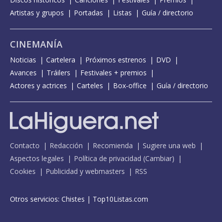
Artistas y grupos
Portadas
Listas
Guía / directorio
CINEMANÍA
Noticias
Cartelera
Próximos estrenos
DVD
Avances
Tráilers
Festivales + premios
Actores y actrices
Carteles
Box-office
Guía / directorio
Contacto
Redacción
Recomienda
Sugiere una web
Aspectos legales
Política de privacidad
(
Cambiar
)
Cookies
Publicidad y webmasters
RSS
Otros servicios:
Chistes
|
Top10Listas.com