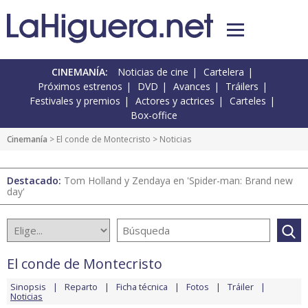
CINEMANÍA:
Noticias de cine
Cartelera
Próximos estrenos
DVD
Avances
Tráilers
Festivales y premios
Actores y actrices
Carteles
Box-office
Cinemanía
>
El conde de Montecristo
> Noticias
Destacado:
Tom Holland y Zendaya en 'Spider-man: Brand new
day'
El conde de Montecristo
Sinopsis
Reparto
Ficha técnica
Fotos
Tráiler
Noticias