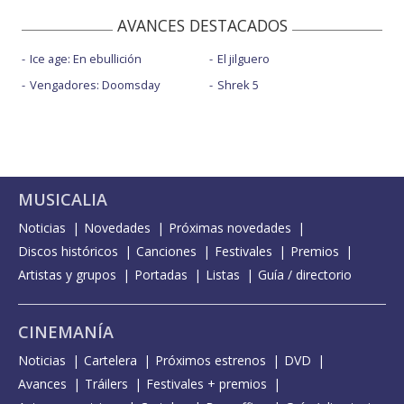
AVANCES DESTACADOS
Ice age: En ebullición
El jilguero
Vengadores: Doomsday
Shrek 5
MUSICALIA
Noticias
Novedades
Próximas novedades
Discos históricos
Canciones
Festivales
Premios
Artistas y grupos
Portadas
Listas
Guía / directorio
CINEMANÍA
Noticias
Cartelera
Próximos estrenos
DVD
Avances
Tráilers
Festivales + premios