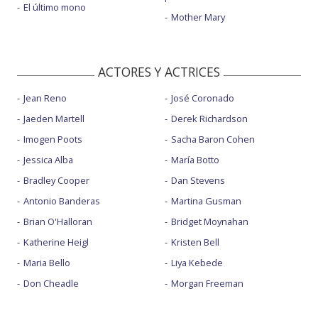
El último mono
Mother Mary
ACTORES Y ACTRICES
Jean Reno
José Coronado
Jaeden Martell
Derek Richardson
Imogen Poots
Sacha Baron Cohen
Jessica Alba
María Botto
Bradley Cooper
Dan Stevens
Antonio Banderas
Martina Gusman
Brian O'Halloran
Bridget Moynahan
Katherine Heigl
Kristen Bell
Maria Bello
Liya Kebede
Don Cheadle
Morgan Freeman