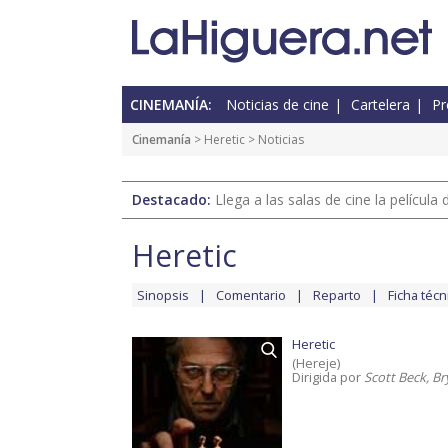
CINEMANÍA:
Noticias de cine
Cartelera
Pr
Cinemanía
>
Heretic
> Noticias
Destacado:
Llega a las salas de cine la películ
Heretic
Sinopsis
Comentario
Reparto
Ficha técn
Heretic
(Hereje)
Dirigida por
Scott Beck, B