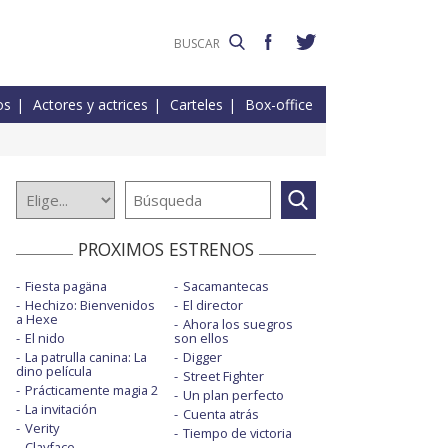
os
Actores y actrices
Carteles
Box-office
PROXIMOS ESTRENOS
Fiesta pagäna
Sacamantecas
Hechizo: Bienvenidos
El director
a Hexe
Ahora los suegros
El nido
son ellos
La patrulla canina: La
Digger
dino película
Street Fighter
Prácticamente magia 2
Un plan perfecto
La invitación
Cuenta atrás
Verity
Tiempo de victoria
Clayface