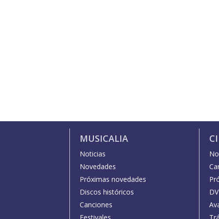
MUSICALIA
C
Noticias
Not
Novedades
Car
Próximas novedades
Pr
Discos históricos
DV
Canciones
Av
Festivales
Trá