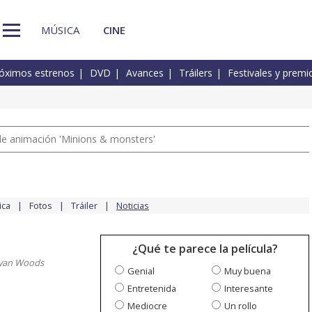
MÚSICA
CINE
óximos estrenos
DVD
Avances
Tráilers
Festivales y premi
a de animación 'Minions & monsters'
ica
Fotos
Tráiler
Noticias
¿Qué te parece la película?
ryan Woods
Genial
Muy buena
Entretenida
Interesante
Mediocre
Un rollo