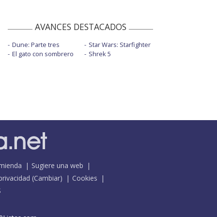
AVANCES DESTACADOS
Dune: Parte tres
Star Wars: Starfighter
El gato con sombrero
Shrek 5
mienda
Sugiere una web
 privacidad
(
Cambiar
)
Cookies
S