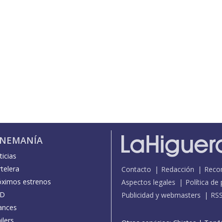
INEMANÍA
icias
telera
Contacto
Redacción
Reco
óximos estrenos
Aspectos legales
Política de
D
Publicidad y webmasters
RS
ances
ilers