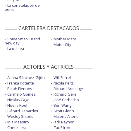
La constelación del
perro
CARTELERA DESTACADOS
Spider-man: Brand
Mother Mary
new day
Motor City
La odisea
ACTORES Y ACTRICES
Aitana Sánchez-Gijón
Will Ferrell
Franka Potente
Nicola Peltz
Ralph Fiennes
Richard Armitage
Carmelo Gómez
Richard Gere
Nicolas Cage
José Corbacho
Noelia Roel
Ben Wang
Gérard Depardieu
Scott Glenn
Wesley Snipes
Malena Alterio
Mia Maestro
Jack Reynor
Chete Lera
Zac Efron