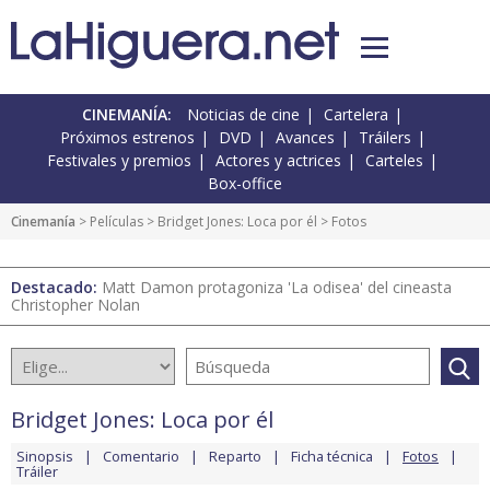
CINEMANÍA:
Noticias de cine
Cartelera
Próximos estrenos
DVD
Avances
Tráilers
Festivales y premios
Actores y actrices
Carteles
Box-office
Cinemanía
> Películas >
Bridget Jones: Loca por él
> Fotos
Destacado:
Matt Damon protagoniza 'La odisea' del cineasta
Christopher Nolan
Bridget Jones: Loca por él
Sinopsis
Comentario
Reparto
Ficha técnica
Fotos
Tráiler