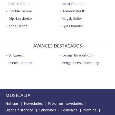
Patricia Conde
Melvil Poupaud
Clotilde Hesme
Brandon Routh
Olga Kurylenko
Magaly Solier
Anne Heche
Kyle Chandler
AVANCES DESTACADOS
El jilguero
Ice age: En ebullición
Dune: Parte tres
Vengadores: Doomsday
MUSICALIA
Noticias
Novedades
Próximas novedades
Discos históricos
Canciones
Festivales
Premios