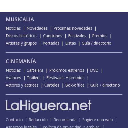
MUSICALIA
Noticias
Novedades
Próximas novedades
Discos históricos
Canciones
Festivales
Premios
Artistas y grupos
Portadas
Listas
Guía / directorio
CINEMANÍA
Noticias
Cartelera
Próximos estrenos
DVD
Avances
Tráilers
Festivales + premios
Actores y actrices
Carteles
Box-office
Guía / directorio
Contacto
Redacción
Recomienda
Sugiere una web
Aspectos legales
Política de privacidad
(
Cambiar
)