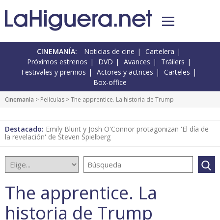
CINEMANÍA:
Noticias de cine
Cartelera
Próximos estrenos
DVD
Avances
Tráilers
Festivales y premios
Actores y actrices
Carteles
Box-office
Cinemanía
> Películas > The apprentice. La historia de Trump
Destacado:
Emily Blunt y Josh O'Connor protagonizan 'El día de
la revelación' de Steven Spielberg
The apprentice. La
historia de Trump