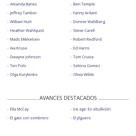
Amanda Bynes
Ben Temple
Jeffrey Tambor
Fanny Ardant
William Hurt
Donnie Wahlberg
Heather Wahlquist
Steve Carell
Mads Mikkelsen
Robert Redford
Aia Kruse
Ed Harris
Dwayne Johnson
Tom Cruise
Teri Polo
Selena Gomez
Olga Kurylenko
Olivia Wilde
AVANCES DESTACADOS
Ella McCay
Ice age: En ebullición
El gato con sombrero
El jilguero