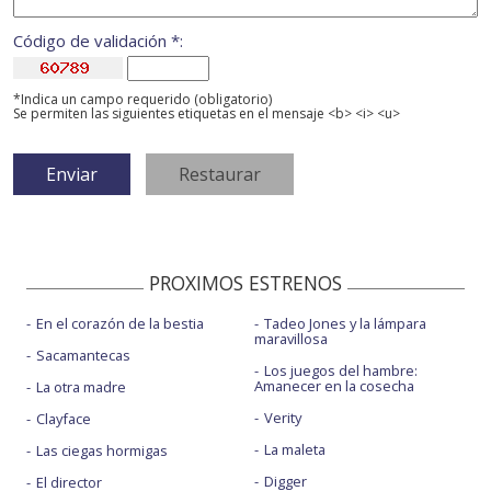
Código de validación *:
*Indica un campo requerido (obligatorio)
Se permiten las siguientes etiquetas en el mensaje <b> <i> <u>
PROXIMOS ESTRENOS
En el corazón de la bestia
Tadeo Jones y la lámpara
maravillosa
Sacamantecas
Los juegos del hambre:
Amanecer en la cosecha
La otra madre
Verity
Clayface
La maleta
Las ciegas hormigas
Digger
El director