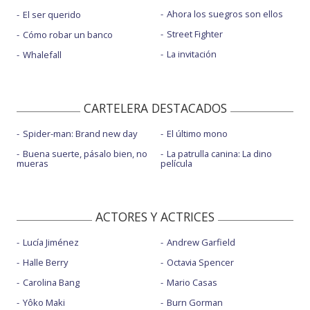
Ahora los suegros son ellos
El ser querido
Street Fighter
Cómo robar un banco
La invitación
Whalefall
CARTELERA DESTACADOS
Spider-man: Brand new day
El último mono
Buena suerte, pásalo bien, no
La patrulla canina: La dino
mueras
película
ACTORES Y ACTRICES
Lucía Jiménez
Andrew Garfield
Halle Berry
Octavia Spencer
Carolina Bang
Mario Casas
Yôko Maki
Burn Gorman