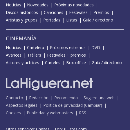
Noticias
Novedades
Próximas novedades
Discos históricos
Canciones
Festivales
Premios
Artistas y grupos
Portadas
Listas
Guía / directorio
CINEMANÍA
Noticias
Cartelera
Próximos estrenos
DVD
Avances
Tráilers
Festivales + premios
Actores y actrices
Carteles
Box-office
Guía / directorio
Contacto
Redacción
Recomienda
Sugiere una web
Aspectos legales
Política de privacidad
(
Cambiar
)
Cookies
Publicidad y webmasters
RSS
Otros servicios:
Chistes
|
Top10Listas.com