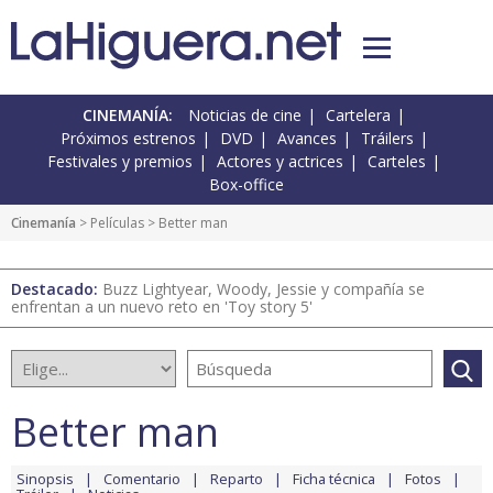
CINEMANÍA:
Noticias de cine
Cartelera
Próximos estrenos
DVD
Avances
Tráilers
Festivales y premios
Actores y actrices
Carteles
Box-office
Cinemanía
> Películas > Better man
Destacado:
Buzz Lightyear, Woody, Jessie y compañía se
enfrentan a un nuevo reto en 'Toy story 5'
Better man
Sinopsis
Comentario
Reparto
Ficha técnica
Fotos