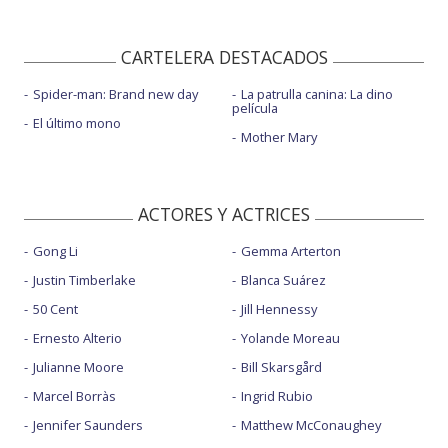
CARTELERA DESTACADOS
Spider-man: Brand new day
La patrulla canina: La dino
película
El último mono
Mother Mary
ACTORES Y ACTRICES
Gong Li
Gemma Arterton
Justin Timberlake
Blanca Suárez
50 Cent
Jill Hennessy
Ernesto Alterio
Yolande Moreau
Julianne Moore
Bill Skarsgård
Marcel Borràs
Ingrid Rubio
Jennifer Saunders
Matthew McConaughey