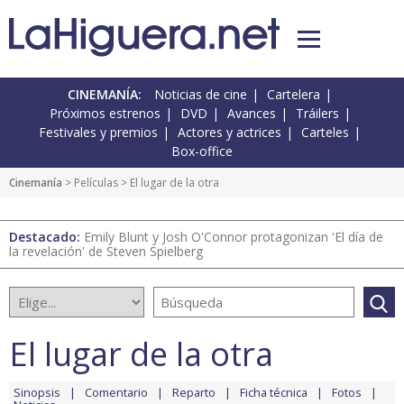
CINEMANÍA:
Noticias de cine
Cartelera
Próximos estrenos
DVD
Avances
Tráilers
Festivales y premios
Actores y actrices
Carteles
Box-office
Cinemanía
> Películas > El lugar de la otra
Destacado:
Emily Blunt y Josh O'Connor protagonizan 'El día de
la revelación' de Steven Spielberg
El lugar de la otra
Sinopsis
Comentario
Reparto
Ficha técnica
Fotos