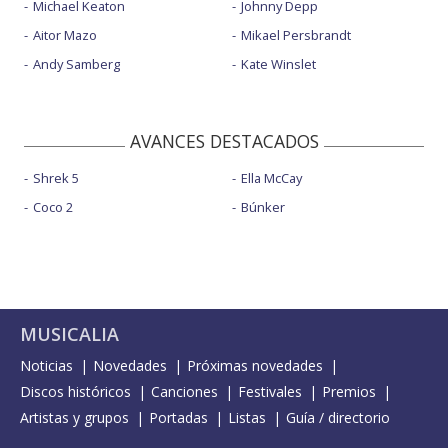
Michael Keaton
Johnny Depp
Aitor Mazo
Mikael Persbrandt
Andy Samberg
Kate Winslet
AVANCES DESTACADOS
Shrek 5
Ella McCay
Coco 2
Búnker
MUSICALIA
Noticias
Novedades
Próximas novedades
Discos históricos
Canciones
Festivales
Premios
Artistas y grupos
Portadas
Listas
Guía / directorio