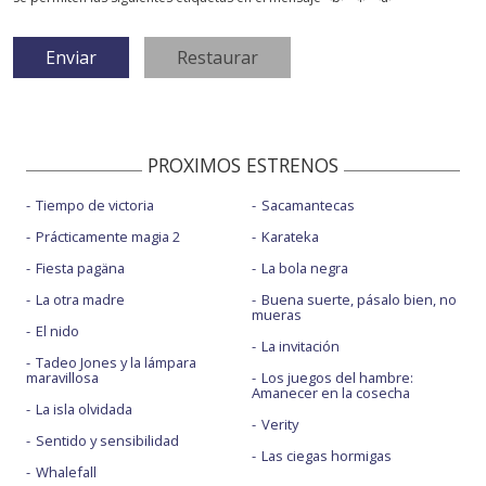
PROXIMOS ESTRENOS
Tiempo de victoria
Sacamantecas
Prácticamente magia 2
Karateka
Fiesta pagäna
La bola negra
La otra madre
Buena suerte, pásalo bien, no
mueras
El nido
La invitación
Tadeo Jones y la lámpara
maravillosa
Los juegos del hambre:
Amanecer en la cosecha
La isla olvidada
Verity
Sentido y sensibilidad
Las ciegas hormigas
Whalefall