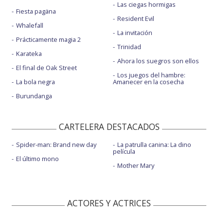
Las ciegas hormigas
Fiesta pagäna
Resident Evil
Whalefall
La invitación
Prácticamente magia 2
Trinidad
Karateka
Ahora los suegros son ellos
El final de Oak Street
Los juegos del hambre:
La bola negra
Amanecer en la cosecha
Burundanga
CARTELERA DESTACADOS
Spider-man: Brand new day
La patrulla canina: La dino
película
El último mono
Mother Mary
ACTORES Y ACTRICES