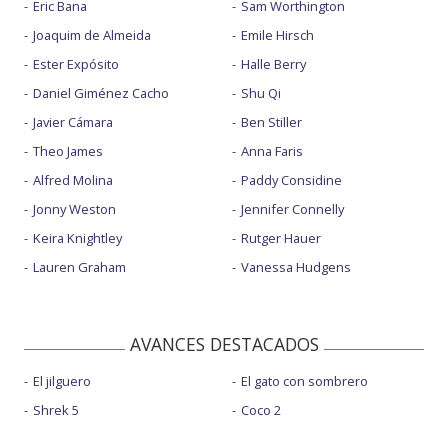
Eric Bana
Sam Worthington
Joaquim de Almeida
Emile Hirsch
Ester Expósito
Halle Berry
Daniel Giménez Cacho
Shu Qi
Javier Cámara
Ben Stiller
Theo James
Anna Faris
Alfred Molina
Paddy Considine
Jonny Weston
Jennifer Connelly
Keira Knightley
Rutger Hauer
Lauren Graham
Vanessa Hudgens
AVANCES DESTACADOS
El jilguero
El gato con sombrero
Shrek 5
Coco 2