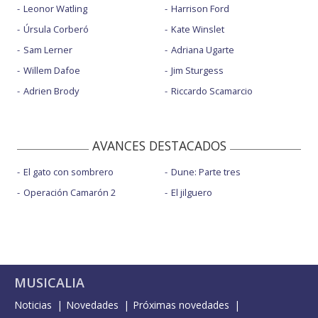
Leonor Watling
Harrison Ford
Úrsula Corberó
Kate Winslet
Sam Lerner
Adriana Ugarte
Willem Dafoe
Jim Sturgess
Adrien Brody
Riccardo Scamarcio
AVANCES DESTACADOS
El gato con sombrero
Dune: Parte tres
Operación Camarón 2
El jilguero
MUSICALIA
Noticias
Novedades
Próximas novedades