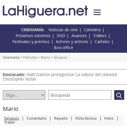
CINEMANÍA:
Noticias de cine
Cartelera
Próximos estrenos
DVD
Avances
Tráilers
Festivales y premios
Actores y actrices
Carteles
Box-office
Cinemanía
> Películas >
Mario
> Sinopsis
Destacado:
Matt Damon protagoniza 'La odisea' del cineasta
Christopher Nolan
Mario
Sinopsis
Comentario
Reparto
Ficha técnica
Fotos
Tráiler