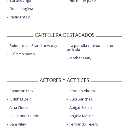
Burundanga
Noche de paz 2
Fiesta pagäna
Resident Evil
CARTELERA DESTACADOS
Spider-man: Brand new day
La patrulla canina: La dino
película
El último mono
Mother Mary
ACTORES Y ACTRICES
Cameron Diaz
Ernesto Alterio
Judith El Zein
Susi Sánchez
Aina Clotet
Abigail Breslin
Guillermo Toledo
Ángela Molina
Sam Riley
Fernando Tejero