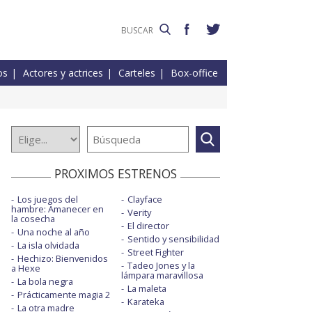
os
Actores y actrices
Carteles
Box-office
PROXIMOS ESTRENOS
Los juegos del
Clayface
hambre: Amanecer en
Verity
la cosecha
El director
Una noche al año
Sentido y sensibilidad
La isla olvidada
Street Fighter
Hechizo: Bienvenidos
Tadeo Jones y la
a Hexe
lámpara maravillosa
La bola negra
La maleta
Prácticamente magia 2
Karateka
La otra madre