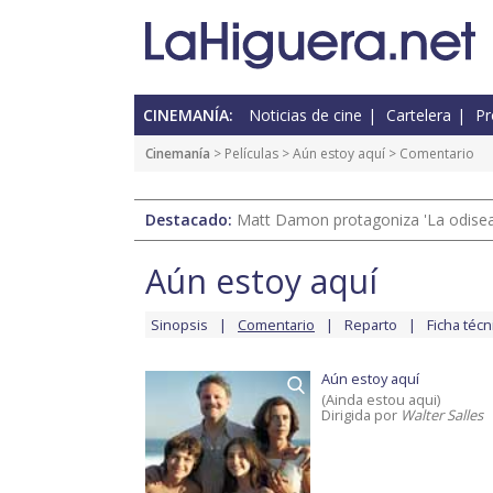
CINEMANÍA:
Noticias de cine
Cartelera
Pr
Cinemanía
> Películas >
Aún estoy aquí
> Comentario
Destacado:
Matt Damon protagoniza 'La odisea'
Aún estoy aquí
Sinopsis
Comentario
Reparto
Ficha técn
Aún estoy aquí
(Ainda estou aqui)
Dirigida por
Walter Salles