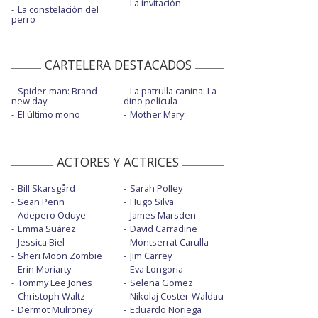
La invitación
La constelación del
perro
CARTELERA DESTACADOS
Spider-man: Brand
La patrulla canina: La
new day
dino película
El último mono
Mother Mary
ACTORES Y ACTRICES
Bill Skarsgård
Sarah Polley
Sean Penn
Hugo Silva
Adepero Oduye
James Marsden
Emma Suárez
David Carradine
Jessica Biel
Montserrat Carulla
Sheri Moon Zombie
Jim Carrey
Erin Moriarty
Eva Longoria
Tommy Lee Jones
Selena Gomez
Christoph Waltz
Nikolaj Coster-Waldau
Dermot Mulroney
Eduardo Noriega