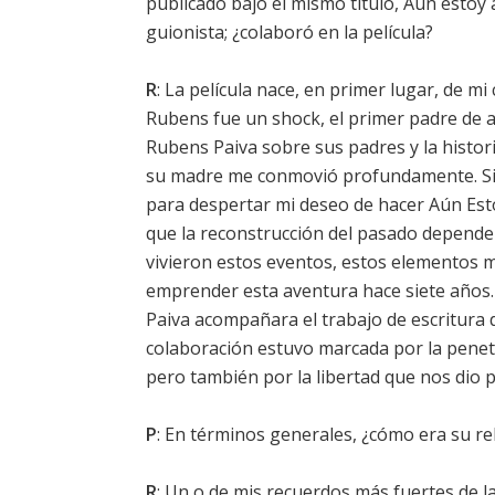
publicado bajo el mismo título, Aún estoy
guionista; ¿colaboró en la película?
R
: La película nace, en primer lugar, de mi
Rubens fue un shock, el primer padre de a
Rubens Paiva sobre sus padres y la histori
su madre me conmovió profundamente. Sin 
para despertar mi deseo de hacer Aún Esto
que la reconstrucción del pasado depend
vivieron estos eventos, estos elementos 
emprender esta aventura hace siete años.
Paiva acompañara el trabajo de escritura 
colaboración estuvo marcada por la penetr
pero también por la libertad que nos dio p
P
: En términos generales, ¿cómo era su rel
R
: Un o de mis recuerdos más fuertes de la