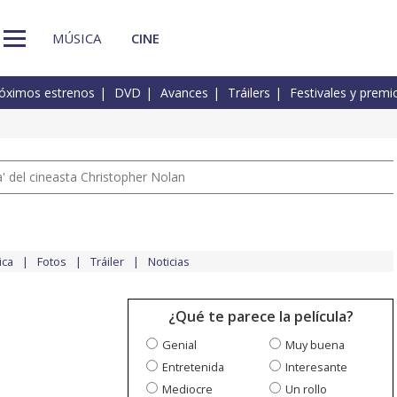
MÚSICA
CINE
óximos estrenos
DVD
Avances
Tráilers
Festivales y premi
 del cineasta Christopher Nolan
ica
Fotos
Tráiler
Noticias
¿Qué te parece la película?
Genial
Muy buena
Entretenida
Interesante
Mediocre
Un rollo