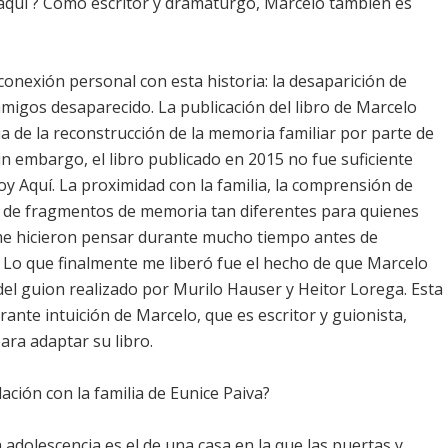
 aquí ? Como escritor y dramaturgo, Marcelo también es
 conexión personal con esta historia: la desaparición de
migos desaparecido. La publicación del libro de Marcelo
a de la reconstrucción de la memoria familiar por parte de
embargo, el libro publicado en 2015 no fue suficiente
y Aquí. La proximidad con la familia, la comprensión de
e de fragmentos de memoria tan diferentes para quienes
me hicieron pensar durante mucho tiempo antes de
 Lo que finalmente me liberó fue el hecho de que Marcelo
del guion realizado por Murilo Hauser y Heitor Lorega. Esta
ante intuición de Marcelo, que es escritor y guionista,
ara adaptar su libro.
ación con la familia de Eunice Paiva?
 adolescencia es el de una casa en la que las puertas y