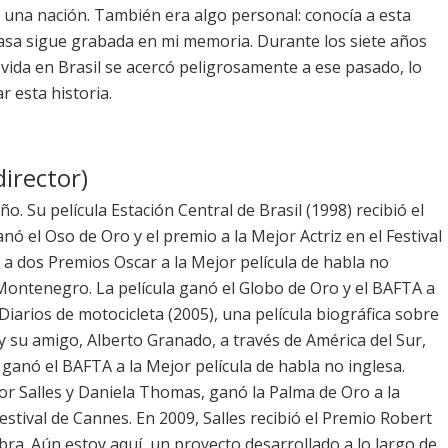
 una nación. También era algo personal: conocía a esta
 casa sigue grabada en mi memoria. Durante los siete años
vida en Brasil se acercó peligrosamente a ese pasado, lo
 esta historia.
director)
ño. Su película Estación Central de Brasil (1998) recibió el
 el Oso de Oro y el premio a la Mejor Actriz en el Festival
 a dos Premios Oscar a la Mejor película de habla no
 Montenegro. La película ganó el Globo de Oro y el BAFTA a
Diarios de motocicleta (2005), una película biográfica sobre
y su amigo, Alberto Granado, a través de América del Sur,
 ganó el BAFTA a la Mejor película de habla no inglesa.
 por Salles y Daniela Thomas, ganó la Palma de Oro a la
estival de Cannes. En 2009, Salles recibió el Premio Robert
bra. Aún estoy aquí, un proyecto desarrollado a lo largo de