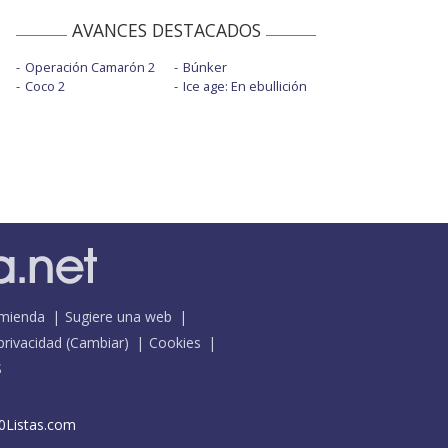
AVANCES DESTACADOS
Operación Camarón 2
Búnker
Coco 2
Ice age: En ebullición
mienda
Sugiere una web
 privacidad
(
Cambiar
)
Cookies
S
0Listas.com