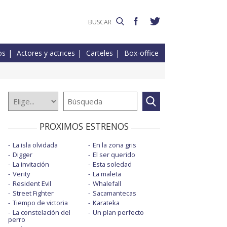
os
Actores y actrices
Carteles
Box-office
PROXIMOS ESTRENOS
La isla olvidada
En la zona gris
Digger
El ser querido
La invitación
Esta soledad
Verity
La maleta
Resident Evil
Whalefall
Street Fighter
Sacamantecas
Tiempo de victoria
Karateka
La constelación del
Un plan perfecto
perro