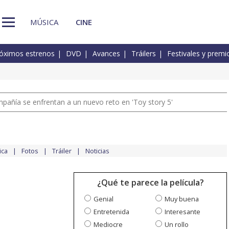
MÚSICA
CINE
óximos estrenos
DVD
Avances
Tráilers
Festivales y premi
pañía se enfrentan a un nuevo reto en 'Toy story 5'
ica
Fotos
Tráiler
Noticias
¿Qué te parece la película?
Genial
Muy buena
Entretenida
Interesante
Mediocre
Un rollo