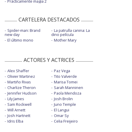
Prácticamente magia 2
CARTELERA DESTACADOS
Spider-man: Brand
La patrulla canina: La
new day
dino película
El último mono
Mother Mary
ACTORES Y ACTRICES
Alex Shaffer
Paz Vega
Olivier Martinez
Tito Valverde
Martiño Rivas
Marisa Tomei
Charlize Theron
Sarah Manninen
Jennifer Hudson
Paola Mendoza
Lily James
Josh Brolin
Sam Rockwell
Juno Temple
Will Arnett
El Langui
Josh Hartnett
Omar Sy
Idris Elba
Celia Freijeiro