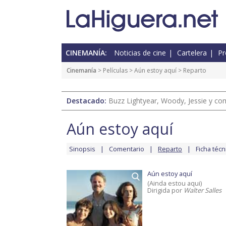
CINEMANÍA:
Noticias de cine
Cartelera
Pr
Cinemanía
> Películas >
Aún estoy aquí
> Reparto
Destacado:
Buzz Lightyear, Woody, Jessie y com
Aún estoy aquí
Sinopsis
Comentario
Reparto
Ficha técn
Aún estoy aquí
(Ainda estou aqui)
Dirigida por
Walter Salles