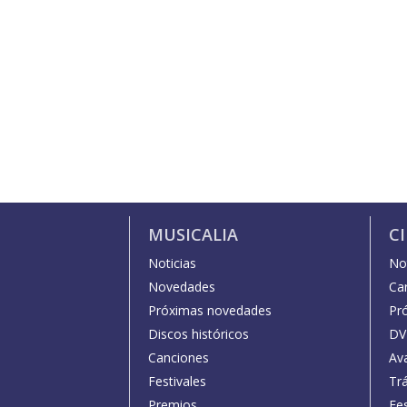
MUSICALIA
C
Noticias
Not
Novedades
Car
Próximas novedades
Pr
Discos históricos
DV
Canciones
Av
Festivales
Trá
Premios
Fe