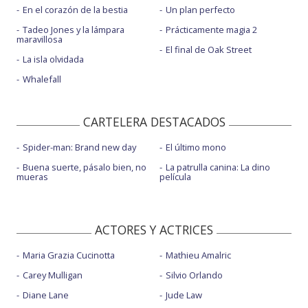
En el corazón de la bestia
Un plan perfecto
Tadeo Jones y la lámpara
Prácticamente magia 2
maravillosa
El final de Oak Street
La isla olvidada
Whalefall
CARTELERA DESTACADOS
Spider-man: Brand new day
El último mono
Buena suerte, pásalo bien, no
La patrulla canina: La dino
mueras
película
ACTORES Y ACTRICES
Maria Grazia Cucinotta
Mathieu Amalric
Carey Mulligan
Silvio Orlando
Diane Lane
Jude Law