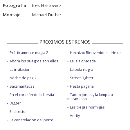
Fotografía
Irek Hartowicz
Montaje
Michael Duthie
PROXIMOS ESTRENOS
Prácticamente magia 2
Hechizo: Bienvenidos a Hexe
Ahora los suegros son ellos
La isla olvidada
La invitación
La bola negra
Noche de paz 2
Street Fighter
Sacamantecas
Fiesta pagäna
En el corazón de la bestia
Tadeo Jones y la lámpara
maravillosa
Digger
Las ciegas hormigas
El director
Verity
La constelación del perro