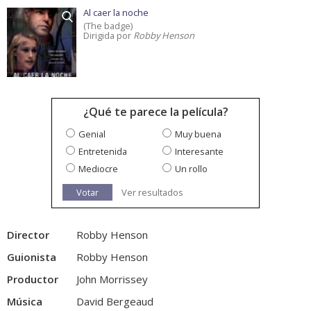
Al caer la noche
(The badge)
Dirigida por
Robby Henson
¿Qué te parece la película?
Genial
Muy buena
Entretenida
Interesante
Mediocre
Un rollo
Votar
Ver resultados
Director
Robby Henson
Guionista
Robby Henson
Productor
John Morrissey
Música
David Bergeaud