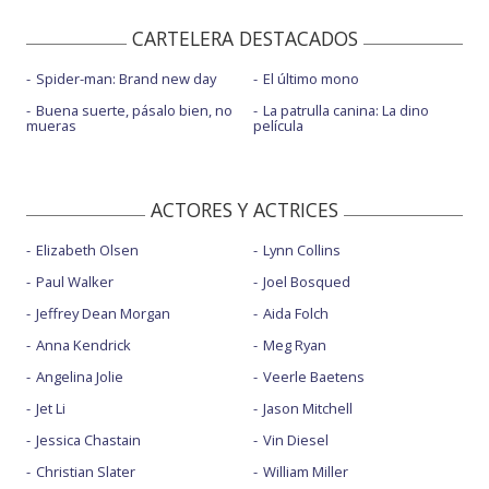
CARTELERA DESTACADOS
Spider-man: Brand new day
El último mono
Buena suerte, pásalo bien, no
La patrulla canina: La dino
mueras
película
ACTORES Y ACTRICES
Elizabeth Olsen
Lynn Collins
Paul Walker
Joel Bosqued
Jeffrey Dean Morgan
Aida Folch
Anna Kendrick
Meg Ryan
Angelina Jolie
Veerle Baetens
Jet Li
Jason Mitchell
Jessica Chastain
Vin Diesel
Christian Slater
William Miller