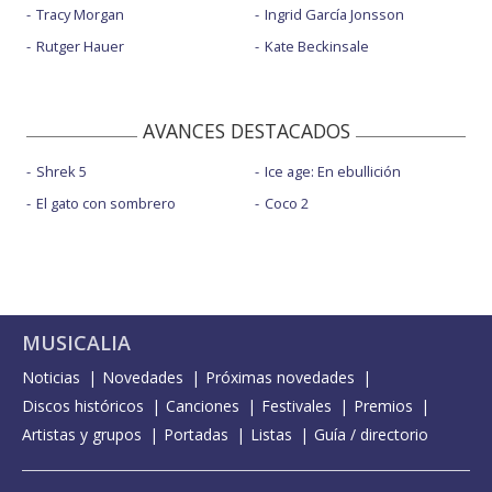
Tracy Morgan
Ingrid García Jonsson
Rutger Hauer
Kate Beckinsale
AVANCES DESTACADOS
Shrek 5
Ice age: En ebullición
El gato con sombrero
Coco 2
MUSICALIA
Noticias
Novedades
Próximas novedades
Discos históricos
Canciones
Festivales
Premios
Artistas y grupos
Portadas
Listas
Guía / directorio