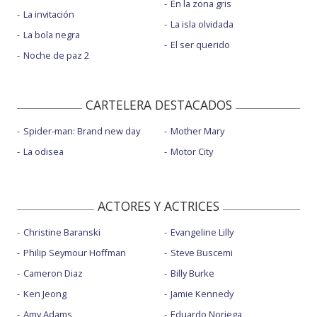
En la zona gris
La invitación
La isla olvidada
La bola negra
El ser querido
Noche de paz 2
CARTELERA DESTACADOS
Spider-man: Brand new day
Mother Mary
La odisea
Motor City
ACTORES Y ACTRICES
Christine Baranski
Evangeline Lilly
Philip Seymour Hoffman
Steve Buscemi
Cameron Diaz
Billy Burke
Ken Jeong
Jamie Kennedy
Amy Adams
Eduardo Noriega