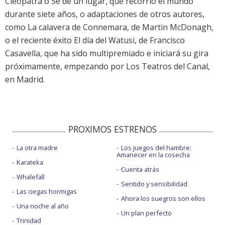
Cleopatra o Sé de un lugar, que recorrió el mundo
durante siete años, o adaptaciones de otros autores,
como La calavera de Connemara, de Martin McDonagh,
o el reciente éxito El día del Watusi, de Francisco
Casavella, que ha sido multipremiado e iniciará su gira
próximamente, empezando por Los Teatros del Canal,
en Madrid.
PROXIMOS ESTRENOS
La otra madre
Los juegos del hambre:
Amanecer en la cosecha
Karateka
Cuenta atrás
Whalefall
Sentido y sensibilidad
Las ciegas hormigas
Ahora los suegros son ellos
Una noche al año
Un plan perfecto
Trinidad