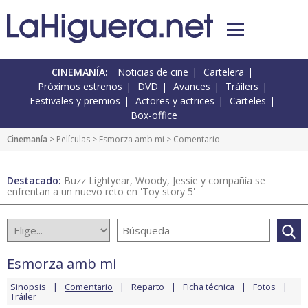
CINEMANÍA:
Noticias de cine
Cartelera
Próximos estrenos
DVD
Avances
Tráilers
Festivales y premios
Actores y actrices
Carteles
Box-office
Cinemanía
> Películas >
Esmorza amb mi
> Comentario
Destacado:
Buzz Lightyear, Woody, Jessie y compañía se
enfrentan a un nuevo reto en 'Toy story 5'
Esmorza amb mi
Sinopsis
Comentario
Reparto
Ficha técnica
Fotos
Tráiler