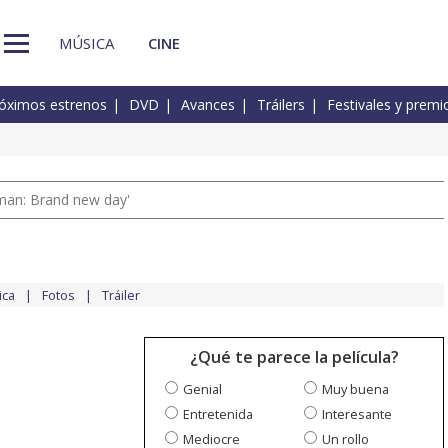
MÚSICA
CINE
óximos estrenos
DVD
Avances
Tráilers
Festivales y premi
man: Brand new day'
ica
Fotos
Tráiler
¿Qué te parece la película?
Genial
Muy buena
Entretenida
Interesante
Mediocre
Un rollo