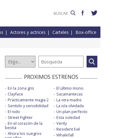
os
Actores y actrices
Carteles
Box-office
PROXIMOS ESTRENOS
En la zona gris
El último mono
Clayface
Sacamantecas
Prácticamente magia 2
La otra madre
Sentido y sensibilidad
La isla olvidada
El nido
Un plan perfecto
Street Fighter
Esta soledad
En el corazón de la
Verity
bestia
Resident Evil
Ahora los suegros
Whalefall
son ellos