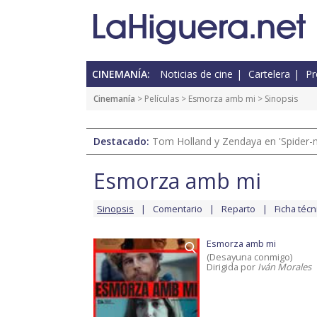
CINEMANÍA:
Noticias de cine
Cartelera
Pr
Cinemanía
> Películas >
Esmorza amb mi
> Sinopsis
Destacado:
Tom Holland y Zendaya en 'Spider-
Esmorza amb mi
Sinopsis
Comentario
Reparto
Ficha técn
Esmorza amb mi
(Desayuna conmigo)
Dirigida por
Iván Morales