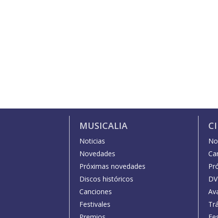
MUSICALIA
C
Noticias
Not
Novedades
Car
Próximas novedades
Pr
Discos históricos
DV
Canciones
Av
Festivales
Trá
Premios
Fe