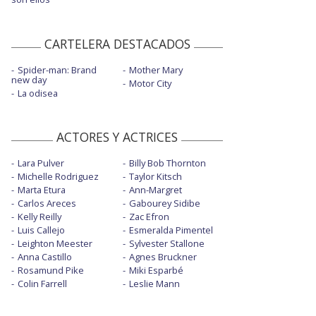
CARTELERA DESTACADOS
Spider-man: Brand
Mother Mary
new day
Motor City
La odisea
ACTORES Y ACTRICES
Lara Pulver
Billy Bob Thornton
Michelle Rodriguez
Taylor Kitsch
Marta Etura
Ann-Margret
Carlos Areces
Gabourey Sidibe
Kelly Reilly
Zac Efron
Luis Callejo
Esmeralda Pimentel
Leighton Meester
Sylvester Stallone
Anna Castillo
Agnes Bruckner
Rosamund Pike
Miki Esparbé
Colin Farrell
Leslie Mann