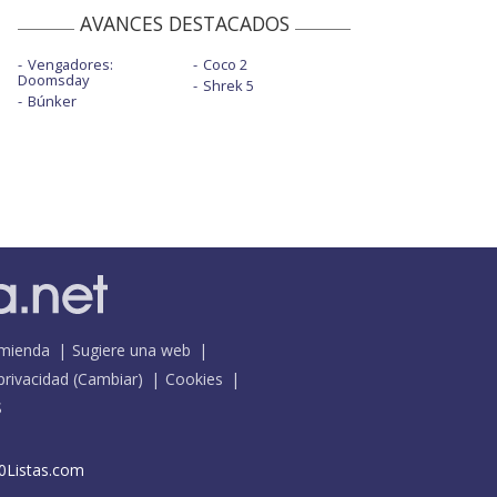
AVANCES DESTACADOS
Vengadores:
Coco 2
Doomsday
Shrek 5
Búnker
mienda
Sugiere una web
 privacidad
(
Cambiar
)
Cookies
S
0Listas.com