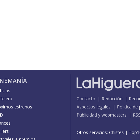
INEMANÍA
icias
telera
Contacto
Redacción
Reco
óximos estrenos
Aspectos legales
Política de
D
Publicidad y webmasters
RS
ances
ilers
Otros servicios:
Chistes
|
Top1
stivales + premios