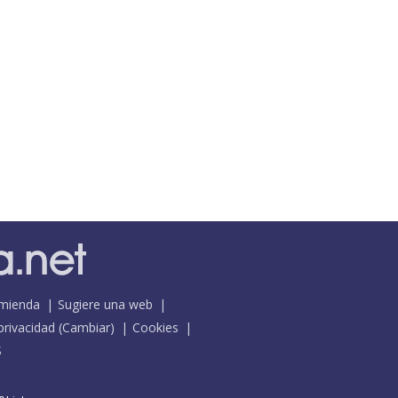
mienda
Sugiere una web
 privacidad
(
Cambiar
)
Cookies
S