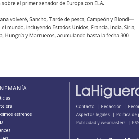
ria sobre el primer senador de Europa con ELA.
ana volveré, Sancho, Tarde de pesca, Campeón y Blondi—
 el mundo, incluyendo Estados Unidos, Francia, India, Siria,
da, Hungría y Marruecos, acumulando hasta la fecha 300
INEMANÍA
icias
telera
Contacto
Redacción
Reco
óximos estrenos
Aspectos legales
Política de
D
Publicidad y webmasters
RS
ances
ilers