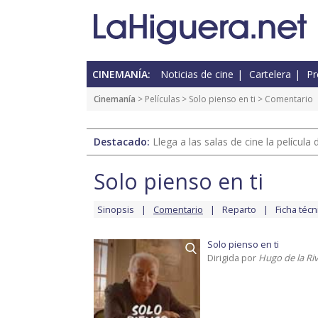
CINEMANÍA:
Noticias de cine
Cartelera
Pr
Cinemanía
> Películas >
Solo pienso en ti
> Comentario
Destacado:
Llega a las salas de cine la películ
Solo pienso en ti
Sinopsis
Comentario
Reparto
Ficha técn
Solo pienso en ti
Dirigida por
Hugo de la Ri