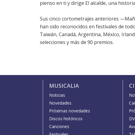
pienso en ti y dirige El alcalde, una histo
Sus cinco cortometrajes anteriores —Mañ
han sido reconocidos en festivales de todo
Taiwán, Canadá, Argentina, México, Irlan
selecciones y más de 90 premios.
MUSICALIA
C
Noticias
Not
Novedades
Car
Próximas novedades
Pr
Discos históricos
DV
Canciones
Av
Festivales
Trá