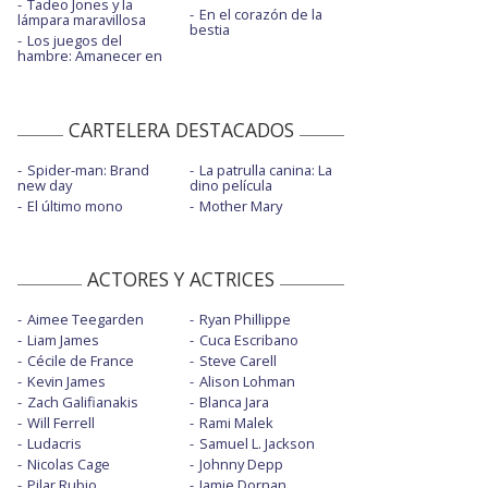
Tadeo Jones y la
En el corazón de la
lámpara maravillosa
bestia
Los juegos del
hambre: Amanecer en
CARTELERA DESTACADOS
Spider-man: Brand
La patrulla canina: La
new day
dino película
El último mono
Mother Mary
ACTORES Y ACTRICES
Aimee Teegarden
Ryan Phillippe
Liam James
Cuca Escribano
Cécile de France
Steve Carell
Kevin James
Alison Lohman
Zach Galifianakis
Blanca Jara
Will Ferrell
Rami Malek
Ludacris
Samuel L. Jackson
Nicolas Cage
Johnny Depp
Pilar Rubio
Jamie Dornan