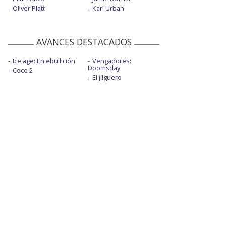
Oliver Platt
Karl Urban
AVANCES DESTACADOS
Ice age: En ebullición
Vengadores:
Doomsday
Coco 2
El jilguero