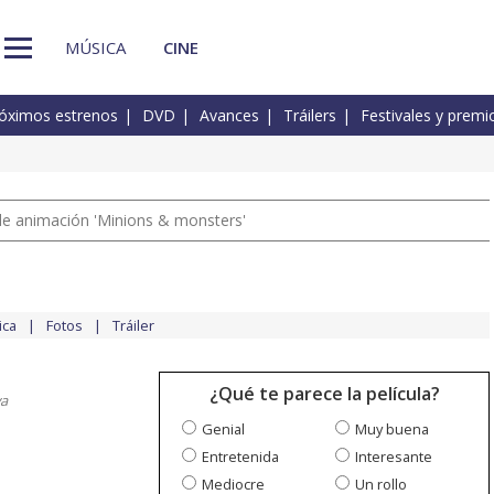
MÚSICA
CINE
óximos estrenos
DVD
Avances
Tráilers
Festivales y premi
a de animación 'Minions & monsters'
ica
Fotos
Tráiler
¿Qué te parece la película?
va
Genial
Muy buena
Entretenida
Interesante
Mediocre
Un rollo