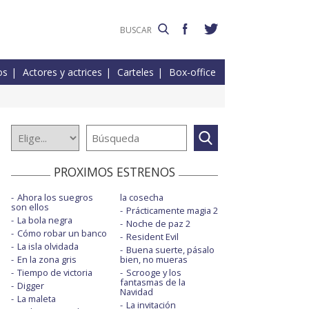
os
Actores y actrices
Carteles
Box-office
PROXIMOS ESTRENOS
Ahora los suegros
la cosecha
son ellos
Prácticamente magia 2
La bola negra
Noche de paz 2
Cómo robar un banco
Resident Evil
La isla olvidada
Buena suerte, pásalo
En la zona gris
bien, no mueras
Tiempo de victoria
Scrooge y los
fantasmas de la
Digger
Navidad
La maleta
La invitación