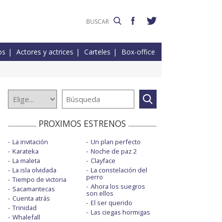
os
Actores y actrices
Carteles
Box-office
PROXIMOS ESTRENOS
La invitación
Un plan perfecto
Karateka
Noche de paz 2
La maleta
Clayface
La isla olvidada
La constelación del
perro
Tiempo de victoria
Ahora los suegros
Sacamantecas
son ellos
Cuenta atrás
El ser querido
Trinidad
Las ciegas hormigas
Whalefall