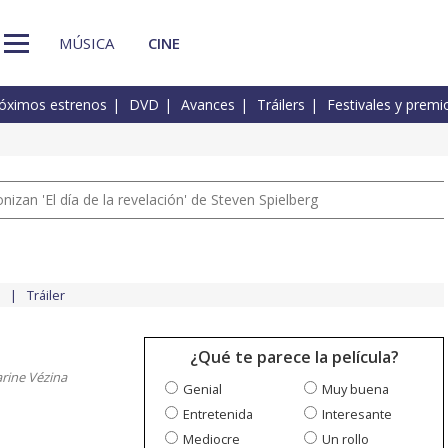
MÚSICA
CINE
óximos estrenos
DVD
Avances
Tráilers
Festivales y premi
izan 'El día de la revelación' de Steven Spielberg
Tráiler
¿Qué te parece la película?
arine Vézina
Genial
Muy buena
Entretenida
Interesante
Mediocre
Un rollo