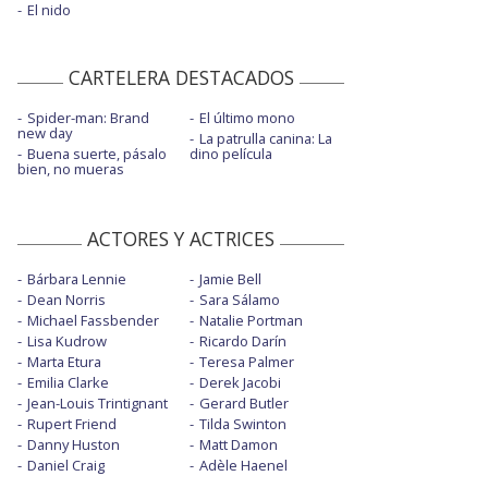
El nido
CARTELERA DESTACADOS
Spider-man: Brand
El último mono
new day
La patrulla canina: La
Buena suerte, pásalo
dino película
bien, no mueras
ACTORES Y ACTRICES
Bárbara Lennie
Jamie Bell
Dean Norris
Sara Sálamo
Michael Fassbender
Natalie Portman
Lisa Kudrow
Ricardo Darín
Marta Etura
Teresa Palmer
Emilia Clarke
Derek Jacobi
Jean-Louis Trintignant
Gerard Butler
Rupert Friend
Tilda Swinton
Danny Huston
Matt Damon
Daniel Craig
Adèle Haenel