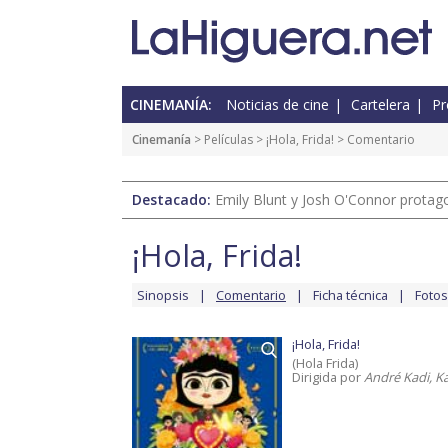
CINEMANÍA:
Noticias de cine
Cartelera
Pr
Cinemanía
> Películas >
¡Hola, Frida!
> Comentario
Destacado:
Emily Blunt y Josh O'Connor protagon
¡Hola, Frida!
Sinopsis
Comentario
Ficha técnica
Fotos
¡Hola, Frida!
(Hola Frida)
Dirigida por
André Kadi, K