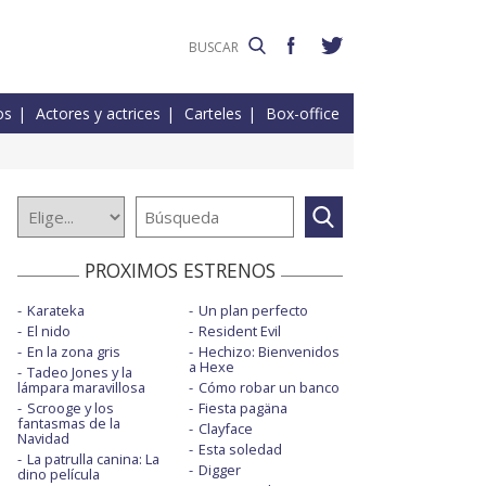
os
Actores y actrices
Carteles
Box-office
PROXIMOS ESTRENOS
Karateka
Un plan perfecto
El nido
Resident Evil
En la zona gris
Hechizo: Bienvenidos
a Hexe
Tadeo Jones y la
lámpara maravillosa
Cómo robar un banco
Scrooge y los
Fiesta pagäna
fantasmas de la
Clayface
Navidad
Esta soledad
La patrulla canina: La
Digger
dino película