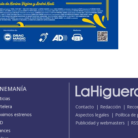
INEMANÍA
icias
telera
Contacto
Redacción
Reco
óximos estrenos
Aspectos legales
Política de
D
Publicidad y webmasters
RS
ances