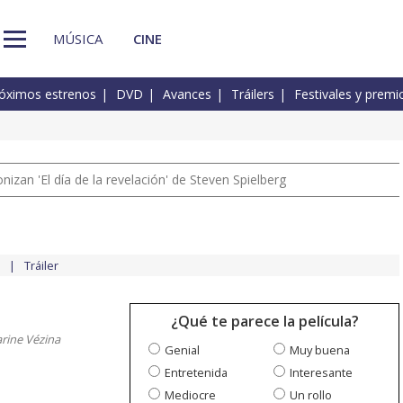
MÚSICA
CINE
óximos estrenos
DVD
Avances
Tráilers
Festivales y premi
izan 'El día de la revelación' de Steven Spielberg
Tráiler
¿Qué te parece la película?
arine Vézina
Genial
Muy buena
Entretenida
Interesante
Mediocre
Un rollo