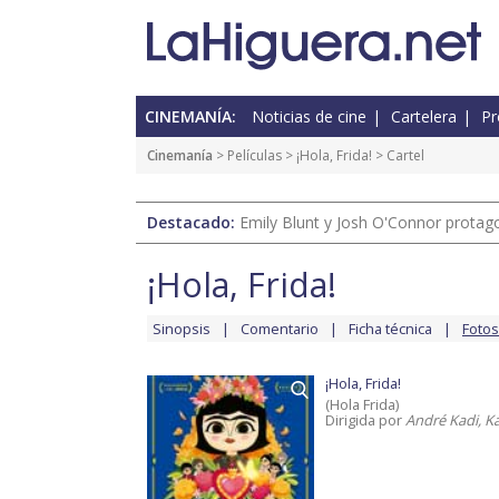
CINEMANÍA:
Noticias de cine
Cartelera
Pr
Cinemanía
> Películas >
¡Hola, Frida!
> Cartel
Destacado:
Emily Blunt y Josh O'Connor protagon
¡Hola, Frida!
Sinopsis
Comentario
Ficha técnica
Fotos
¡Hola, Frida!
(Hola Frida)
Dirigida por
André Kadi, K