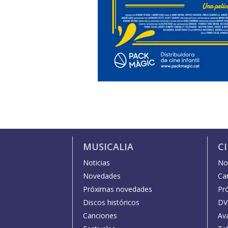
MUSICALIA
C
Noticias
Not
Novedades
Car
Próximas novedades
Pr
Discos históricos
DV
Canciones
Av