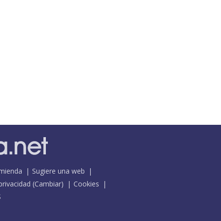
mienda
Sugiere una web
 privacidad
(
Cambiar
)
Cookies
S