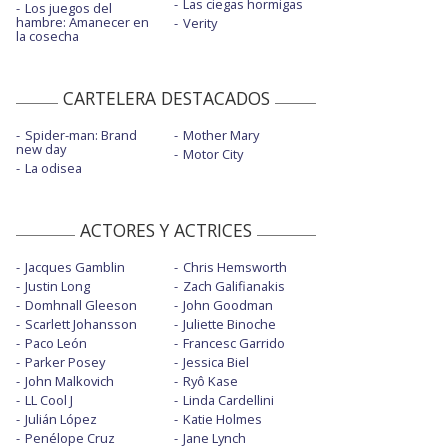
Las ciegas hormigas
Los juegos del
hambre: Amanecer en
Verity
la cosecha
CARTELERA DESTACADOS
Spider-man: Brand
Mother Mary
new day
Motor City
La odisea
ACTORES Y ACTRICES
Jacques Gamblin
Chris Hemsworth
Justin Long
Zach Galifianakis
Domhnall Gleeson
John Goodman
Scarlett Johansson
Juliette Binoche
Paco León
Francesc Garrido
Parker Posey
Jessica Biel
John Malkovich
Ryô Kase
LL Cool J
Linda Cardellini
Julián López
Katie Holmes
Penélope Cruz
Jane Lynch