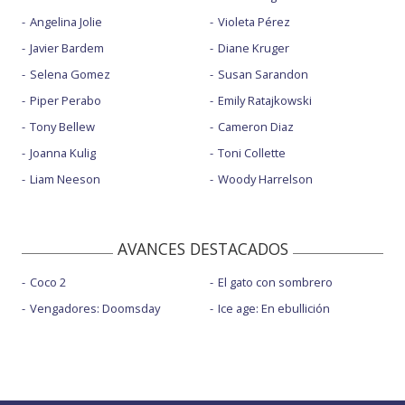
Angelina Jolie
Violeta Pérez
Javier Bardem
Diane Kruger
Selena Gomez
Susan Sarandon
Piper Perabo
Emily Ratajkowski
Tony Bellew
Cameron Diaz
Joanna Kulig
Toni Collette
Liam Neeson
Woody Harrelson
AVANCES DESTACADOS
Coco 2
El gato con sombrero
Vengadores: Doomsday
Ice age: En ebullición