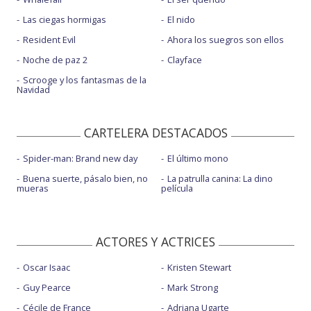
Las ciegas hormigas
El nido
Resident Evil
Ahora los suegros son ellos
Noche de paz 2
Clayface
Scrooge y los fantasmas de la
Navidad
CARTELERA DESTACADOS
Spider-man: Brand new day
El último mono
Buena suerte, pásalo bien, no
La patrulla canina: La dino
mueras
película
ACTORES Y ACTRICES
Oscar Isaac
Kristen Stewart
Guy Pearce
Mark Strong
Cécile de France
Adriana Ugarte