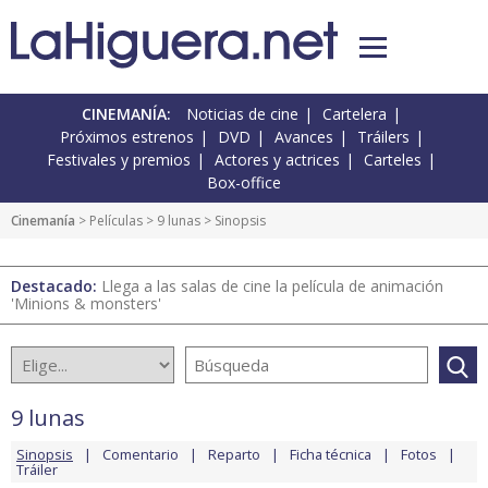
CINEMANÍA:
Noticias de cine
Cartelera
Próximos estrenos
DVD
Avances
Tráilers
Festivales y premios
Actores y actrices
Carteles
Box-office
Cinemanía
> Películas >
9 lunas
> Sinopsis
Destacado:
Llega a las salas de cine la película de animación
'Minions & monsters'
9 lunas
Sinopsis
Comentario
Reparto
Ficha técnica
Fotos
Tráiler