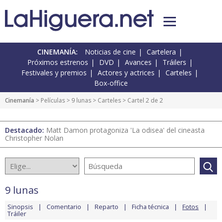
CINEMANÍA:
Noticias de cine
Cartelera
Próximos estrenos
DVD
Avances
Tráilers
Festivales y premios
Actores y actrices
Carteles
Box-office
Cinemanía
> Películas >
9 lunas
>
Carteles
> Cartel 2 de 2
Destacado:
Matt Damon protagoniza 'La odisea' del cineasta
Christopher Nolan
9 lunas
Sinopsis
Comentario
Reparto
Ficha técnica
Fotos
Tráiler