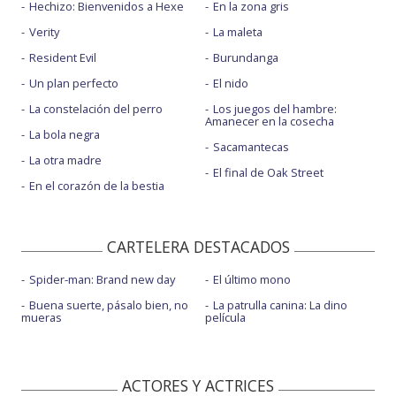
Hechizo: Bienvenidos a Hexe
En la zona gris
Verity
La maleta
Resident Evil
Burundanga
Un plan perfecto
El nido
La constelación del perro
Los juegos del hambre:
Amanecer en la cosecha
La bola negra
Sacamantecas
La otra madre
El final de Oak Street
En el corazón de la bestia
CARTELERA DESTACADOS
Spider-man: Brand new day
El último mono
Buena suerte, pásalo bien, no
La patrulla canina: La dino
mueras
película
ACTORES Y ACTRICES