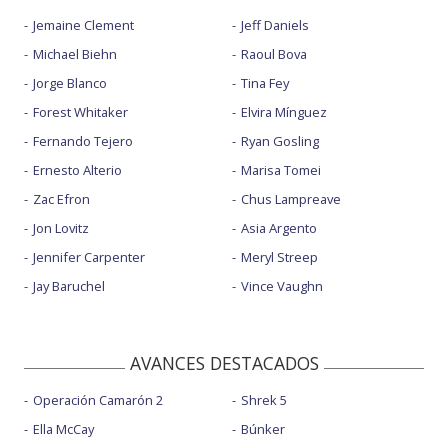
Jemaine Clement
Jeff Daniels
Michael Biehn
Raoul Bova
Jorge Blanco
Tina Fey
Forest Whitaker
Elvira Mínguez
Fernando Tejero
Ryan Gosling
Ernesto Alterio
Marisa Tomei
Zac Efron
Chus Lampreave
Jon Lovitz
Asia Argento
Jennifer Carpenter
Meryl Streep
Jay Baruchel
Vince Vaughn
AVANCES DESTACADOS
Operación Camarón 2
Shrek 5
Ella McCay
Búnker