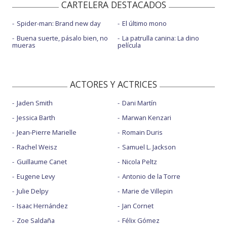
CARTELERA DESTACADOS
Spider-man: Brand new day
El último mono
Buena suerte, pásalo bien, no
La patrulla canina: La dino
mueras
película
ACTORES Y ACTRICES
Jaden Smith
Dani Martín
Jessica Barth
Marwan Kenzari
Jean-Pierre Marielle
Romain Duris
Rachel Weisz
Samuel L. Jackson
Guillaume Canet
Nicola Peltz
Eugene Levy
Antonio de la Torre
Julie Delpy
Marie de Villepin
Isaac Hernández
Jan Cornet
Zoe Saldaña
Félix Gómez