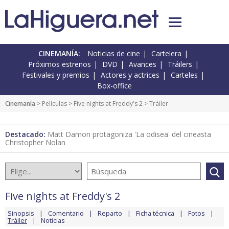
CINEMANÍA:
Noticias de cine
Cartelera
Próximos estrenos
DVD
Avances
Tráilers
Festivales y premios
Actores y actrices
Carteles
Box-office
Cinemanía
> Películas >
Five nights at Freddy's 2
> Tráiler
Destacado:
Matt Damon protagoniza 'La odisea' del cineasta
Christopher Nolan
Five nights at Freddy's 2
Sinopsis
Comentario
Reparto
Ficha técnica
Fotos
Tráiler
Noticias