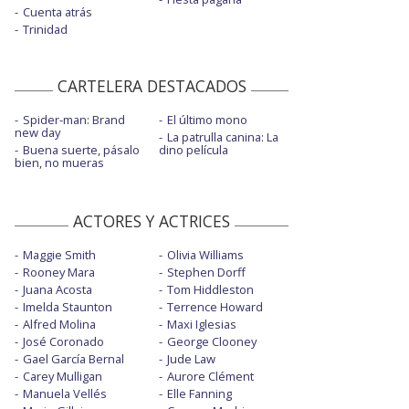
Cuenta atrás
Trinidad
CARTELERA DESTACADOS
Spider-man: Brand
El último mono
new day
La patrulla canina: La
Buena suerte, pásalo
dino película
bien, no mueras
ACTORES Y ACTRICES
Maggie Smith
Olivia Williams
Rooney Mara
Stephen Dorff
Juana Acosta
Tom Hiddleston
Imelda Staunton
Terrence Howard
Alfred Molina
Maxi Iglesias
José Coronado
George Clooney
Gael García Bernal
Jude Law
Carey Mulligan
Aurore Clément
Manuela Vellés
Elle Fanning