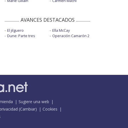
Marie Gillain
Carmen Machi
AVANCES DESTACADOS
El jilguero
Ella McCay
Dune: Parte tres
Operación Camarón 2
mienda
Sugiere una web
 privacidad
(
Cambiar
)
Cookies
S