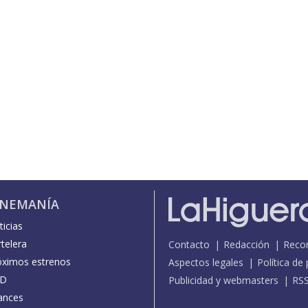
INEMANÍA
icias
telera
Contacto
Redacción
Reco
óximos estrenos
Aspectos legales
Política de
D
Publicidad y webmasters
RS
ances