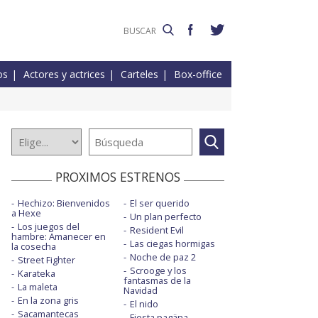
os
Actores y actrices
Carteles
Box-office
PROXIMOS ESTRENOS
Hechizo: Bienvenidos
El ser querido
a Hexe
Un plan perfecto
Los juegos del
Resident Evil
hambre: Amanecer en
Las ciegas hormigas
la cosecha
Noche de paz 2
Street Fighter
Scrooge y los
Karateka
fantasmas de la
La maleta
Navidad
En la zona gris
El nido
Sacamantecas
Fiesta pagäna