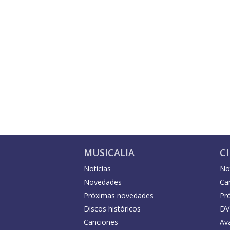
MUSICALIA
C
Noticias
Not
Novedades
Car
Próximas novedades
Pr
Discos históricos
DV
Canciones
Av