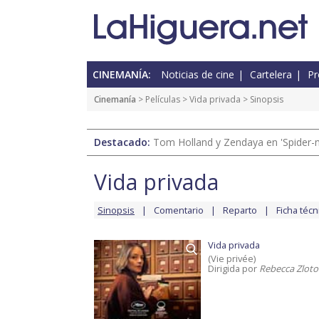
CINEMANÍA:
Noticias de cine
Cartelera
Pr
Cinemanía
> Películas >
Vida privada
> Sinopsis
Destacado:
Tom Holland y Zendaya en 'Spider-
Vida privada
Sinopsis
Comentario
Reparto
Ficha técn
Vida privada
(Vie privée)
Dirigida por
Rebecca Zloto