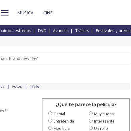
MÚSICA
CINE
óximos estrenos
DVD
Avances
Tráilers
Festivales y premi
man: Brand new day'
ica
Fotos
Tráiler
¿Qué te parece la película?
wski
Genial
Muy buena
Entretenida
Interesante
Mediocre
Un rollo