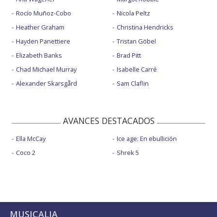
Rocío Muñoz-Cobo
Nicola Peltz
Heather Graham
Christina Hendricks
Hayden Panettiere
Tristan Göbel
Elizabeth Banks
Brad Pitt
Chad Michael Murray
Isabelle Carré
Alexander Skarsgård
Sam Claflin
AVANCES DESTACADOS
Ella McCay
Ice age: En ebullición
Coco 2
Shrek 5
MUSICALIA