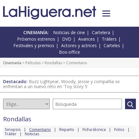
CINEMANÍA:
Noticias de cine
Cartelera
Próximos estrenos
DVD
Avances
Tráilers
Festivales y premios
Actores y actrices
Carteles
Box-office
Cinemanía
> Películas >
Rondallas
> Comentario
Destacado:
Buzz Lightyear, Woody, Jessie y compañía se
enfrentan a un nuevo reto en 'Toy story 5'
Rondallas
Sinopsis
Comentario
Reparto
Ficha técnica
Fotos
Tráiler
Noticias