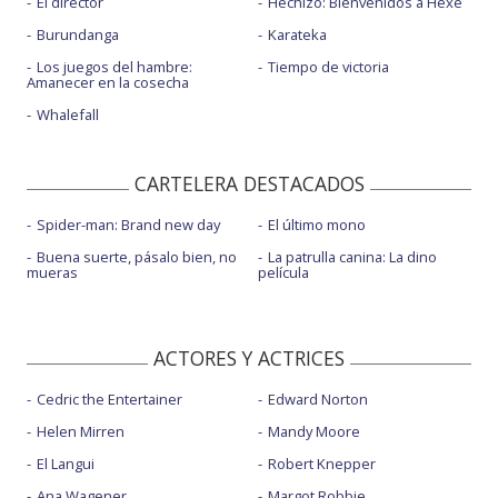
El director
Hechizo: Bienvenidos a Hexe
Burundanga
Karateka
Los juegos del hambre:
Tiempo de victoria
Amanecer en la cosecha
Whalefall
CARTELERA DESTACADOS
Spider-man: Brand new day
El último mono
Buena suerte, pásalo bien, no
La patrulla canina: La dino
mueras
película
ACTORES Y ACTRICES
Cedric the Entertainer
Edward Norton
Helen Mirren
Mandy Moore
El Langui
Robert Knepper
Ana Wagener
Margot Robbie