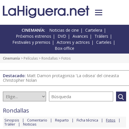
CINEMANÍA:
Noticias de cine
Cartelera
Próximos estrenos
DVD
Avances
Tráilers
Festivales y premios
Actores y actrices
Carteles
Box-office
Cinemanía
> Películas >
Rondallas
> Fotos
Destacado:
Matt Damon protagoniza 'La odisea' del cineasta
Christopher Nolan
Rondallas
Sinopsis
Comentario
Reparto
Ficha técnica
Fotos
Tráiler
Noticias