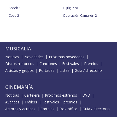
Shrek 5
El jilguero
Coco 2
Operación Camarón 2
MUSICALIA
Noticias
Novedades
Próximas novedades
Discos históricos
Canciones
Festivales
Premios
Artistas y grupos
Portadas
Listas
Guía / directorio
CINEMANÍA
Noticias
Cartelera
Próximos estrenos
DVD
Avances
Tráilers
Festivales + premios
Actores y actrices
Carteles
Box-office
Guía / directorio