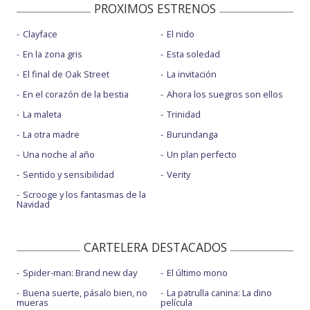
PROXIMOS ESTRENOS
Clayface
El nido
En la zona gris
Esta soledad
El final de Oak Street
La invitación
En el corazón de la bestia
Ahora los suegros son ellos
La maleta
Trinidad
La otra madre
Burundanga
Una noche al año
Un plan perfecto
Sentido y sensibilidad
Verity
Scrooge y los fantasmas de la
Navidad
CARTELERA DESTACADOS
Spider-man: Brand new day
El último mono
Buena suerte, pásalo bien, no
La patrulla canina: La dino
mueras
película