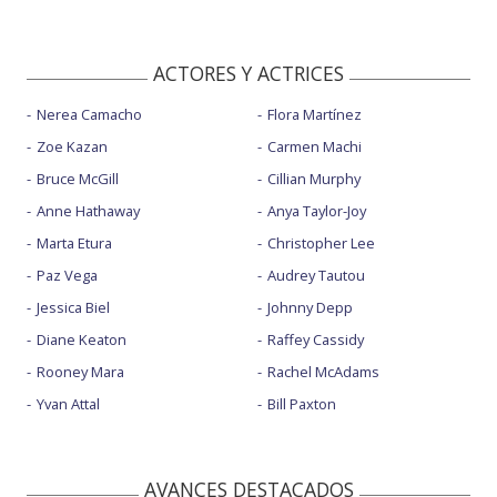
ACTORES Y ACTRICES
Nerea Camacho
Flora Martínez
Zoe Kazan
Carmen Machi
Bruce McGill
Cillian Murphy
Anne Hathaway
Anya Taylor-Joy
Marta Etura
Christopher Lee
Paz Vega
Audrey Tautou
Jessica Biel
Johnny Depp
Diane Keaton
Raffey Cassidy
Rooney Mara
Rachel McAdams
Yvan Attal
Bill Paxton
AVANCES DESTACADOS