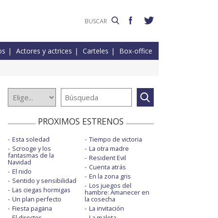
os
Actores y actrices
Carteles
Box-office
PROXIMOS ESTRENOS
Esta soledad
Tiempo de victoria
Scrooge y los
La otra madre
fantasmas de la
Resident Evil
Navidad
Cuenta atrás
El nido
En la zona gris
Sentido y sensibilidad
Los juegos del
Las ciegas hormigas
hambre: Amanecer en
Un plan perfecto
la cosecha
Fiesta pagäna
La invitación
El director
La maleta