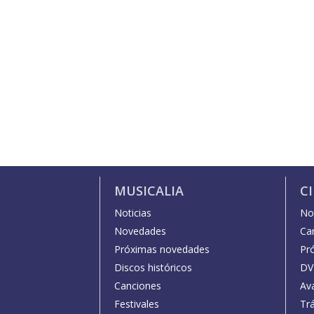
MUSICALIA
C
Noticias
Not
Novedades
Car
Próximas novedades
Pr
Discos históricos
DV
Canciones
Av
Festivales
Trá