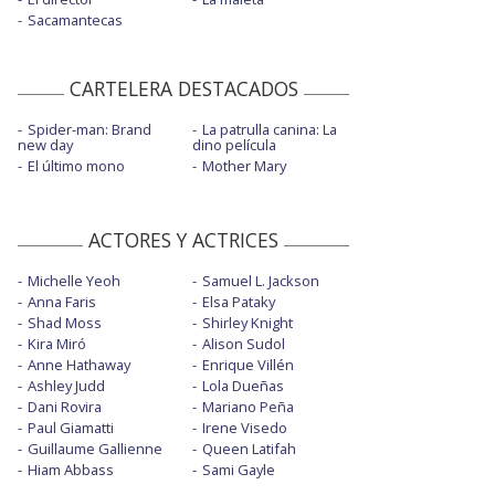
Sacamantecas
CARTELERA DESTACADOS
Spider-man: Brand
La patrulla canina: La
new day
dino película
El último mono
Mother Mary
ACTORES Y ACTRICES
Michelle Yeoh
Samuel L. Jackson
Anna Faris
Elsa Pataky
Shad Moss
Shirley Knight
Kira Miró
Alison Sudol
Anne Hathaway
Enrique Villén
Ashley Judd
Lola Dueñas
Dani Rovira
Mariano Peña
Paul Giamatti
Irene Visedo
Guillaume Gallienne
Queen Latifah
Hiam Abbass
Sami Gayle