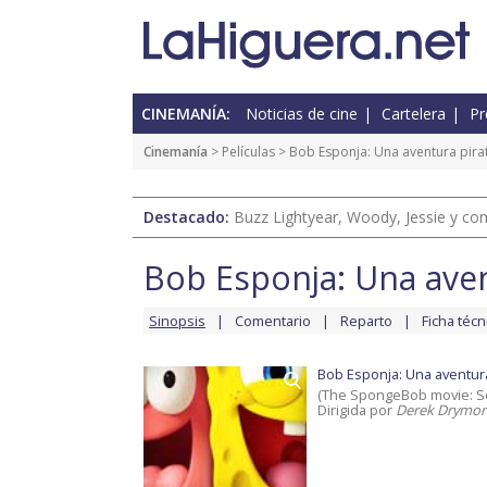
CINEMANÍA:
Noticias de cine
Cartelera
Pr
Cinemanía
> Películas >
Bob Esponja: Una aventura pira
Destacado:
Buzz Lightyear, Woody, Jessie y com
Bob Esponja: Una aven
Sinopsis
Comentario
Reparto
Ficha técn
Bob Esponja: Una aventura
(The SpongeBob movie: S
Dirigida por
Derek Drymo