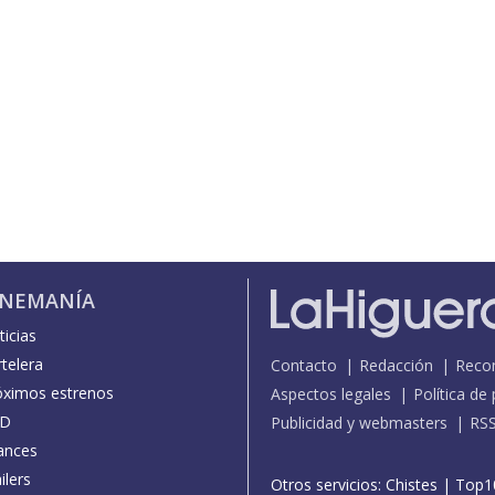
INEMANÍA
icias
telera
Contacto
Redacción
Reco
óximos estrenos
Aspectos legales
Política de
D
Publicidad y webmasters
RS
ances
ilers
Otros servicios:
Chistes
|
Top1