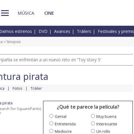
MÚSICA
CINE
óximos estrenos
DVD
Avances
Tráilers
Festivales y premi
ta
> Sinopsis
pañía se enfrentan a un nuevo reto en 'Toy story 5'
tura pirata
ica
Fotos
Tráiler
 pirata
¿Qué te parece la película?
earch for SquarePants)
n
Genial
Muy buena
Entretenida
Interesante
Mediocre
Un rollo