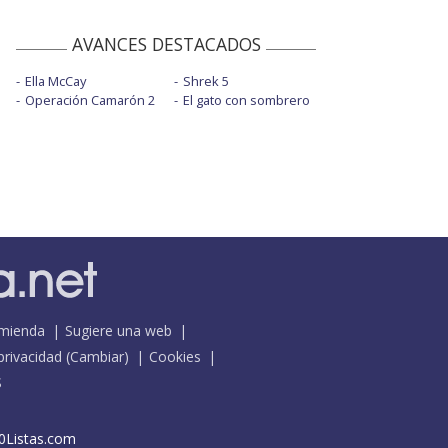
AVANCES DESTACADOS
Ella McCay
Shrek 5
Operación Camarón 2
El gato con sombrero
mienda
Sugiere una web
 privacidad
(
Cambiar
)
Cookies
S
0Listas.com