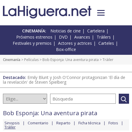
CINEMANÍA:
Noticias de cine
Cartelera
Próximos estrenos
DVD
Avances
Tráilers
Festivales y premios
Actores y actrices
Carteles
Box-office
Cinemanía
> Películas >
Bob Esponja: Una aventura pirata
> Tráiler
Destacado:
Emily Blunt y Josh O'Connor protagonizan 'El día de
la revelación' de Steven Spielberg
Bob Esponja: Una aventura pirata
Sinopsis
Comentario
Reparto
Ficha técnica
Fotos
Tráiler