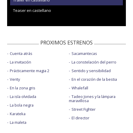
Tráiler en castellano
Teaser en castellano
PROXIMOS ESTRENOS
Cuenta atrás
Sacamantecas
La invitación
La constelación del perro
Prácticamente magia 2
Sentido y sensibilidad
Verity
En el corazón de la bestia
En la zona gris
Whalefall
La isla olvidada
Tadeo Jones y la lámpara
maravillosa
La bola negra
Street Fighter
Karateka
El director
La maleta