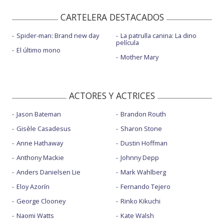
CARTELERA DESTACADOS
Spider-man: Brand new day
La patrulla canina: La dino
película
El último mono
Mother Mary
ACTORES Y ACTRICES
Jason Bateman
Brandon Routh
Gisèle Casadesus
Sharon Stone
Anne Hathaway
Dustin Hoffman
Anthony Mackie
Johnny Depp
Anders Danielsen Lie
Mark Wahlberg
Eloy Azorín
Fernando Tejero
George Clooney
Rinko Kikuchi
Naomi Watts
Kate Walsh