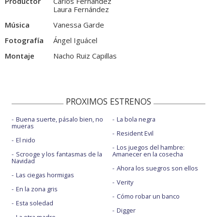
Productor
Carlos Fernández
Laura Fernández
Música
Vanessa Garde
Fotografía
Ángel Iguácel
Montaje
Nacho Ruiz Capillas
PROXIMOS ESTRENOS
Buena suerte, pásalo bien, no
La bola negra
mueras
Resident Evil
El nido
Los juegos del hambre:
Scrooge y los fantasmas de la
Amanecer en la cosecha
Navidad
Ahora los suegros son ellos
Las ciegas hormigas
Verity
En la zona gris
Cómo robar un banco
Esta soledad
Digger