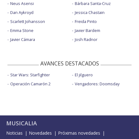
Neus Asensi
Bárbara Santa-Cruz
Dan Aykroyd
Jessica Chastain
Scarlett Johansson
Freida Pinto
Emma Stone
Javier Bardem
Javier Cámara
Josh Radnor
AVANCES DESTACADOS
Star Wars: Starfighter
El jilguero
Operación Camarón 2
Vengadores: Doomsday
MUSICALIA
Noticias
Novedades
Próximas novedades