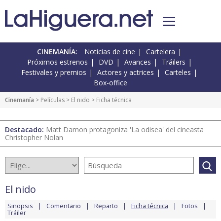
CINEMANÍA:
Noticias de cine
Cartelera
Próximos estrenos
DVD
Avances
Tráilers
Festivales y premios
Actores y actrices
Carteles
Box-office
Cinemanía
> Películas >
El nido
> Ficha técnica
Destacado:
Matt Damon protagoniza 'La odisea' del cineasta
Christopher Nolan
El nido
Sinopsis
Comentario
Reparto
Ficha técnica
Fotos
Tráiler